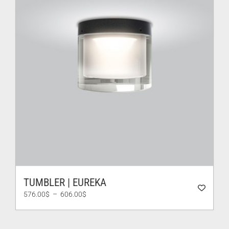
TUMBLER | EUREKA
Plage
576.00
$
–
606.00
$
de
prix :
576.00$