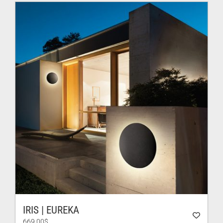
à
606.00$
IRIS | EUREKA
669.00
$