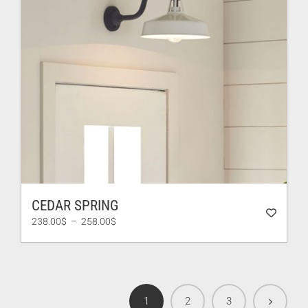
CEDAR SPRING
Plage
238.00
$
–
258.00
$
de
prix :
238.00$
à
258.00$
1
2
3