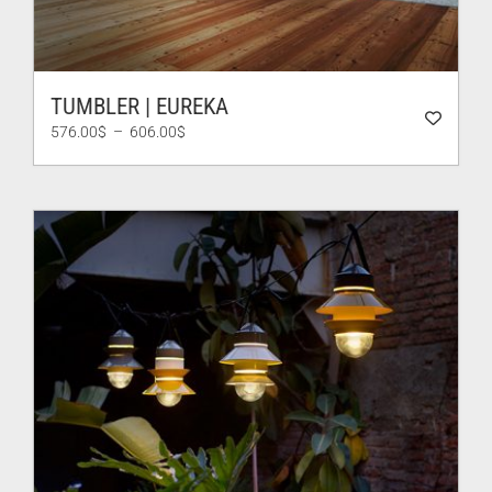
TUMBLER | EUREKA
Plage
576.00
$
–
606.00
$
de
prix :
576.00$
à
606.00$