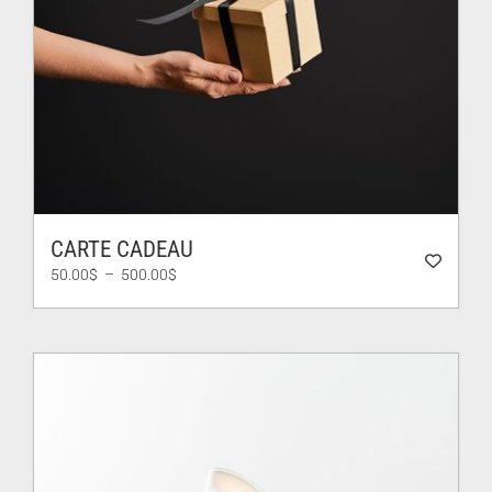
CARTE CADEAU
Plage
50.00
$
–
500.00
$
de
prix :
50.00$
à
500.00$