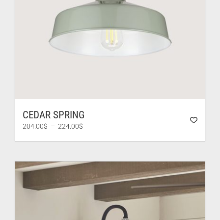
CEDAR SPRING
Plage
204.00
$
–
224.00
$
de
prix :
204.00$
à
224.00$