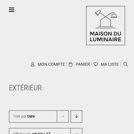
Skip
to
content
MON COMPTE
PANIER
MA LISTE
EXTÉRIEUR
Trier par
Date