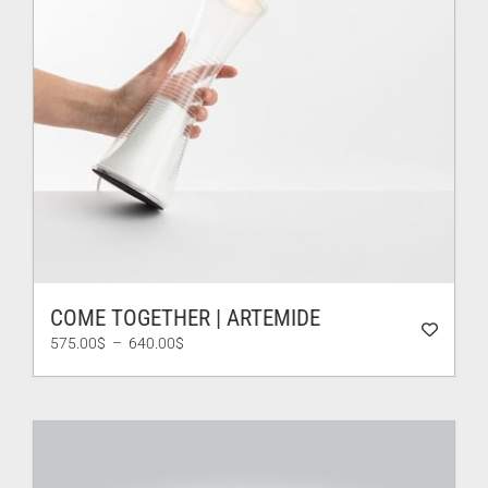
COME TOGETHER | ARTEMIDE
Plage
575.00
$
–
640.00
$
de
prix :
575.00$
à
640.00$