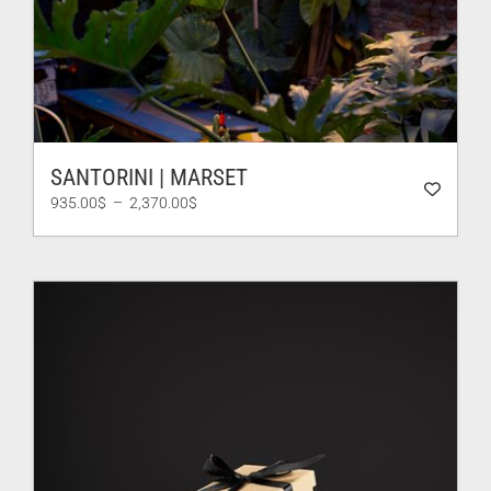
SANTORINI | MARSET
Plage
935.00
$
–
2,370.00
$
de
prix :
935.00$
à
2,370.00$