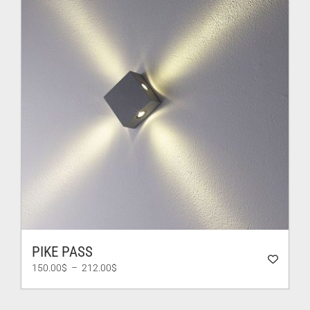
PIKE PASS
Plage
150.00
$
–
212.00
$
de
prix :