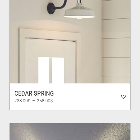
CEDAR SPRING
Plage
238.00
$
–
258.00
$
de
prix :
238.00$
à
258.00$