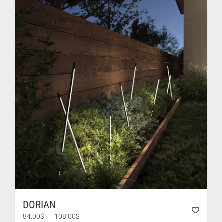
à
335.00$
DORIAN
Plage
84.00
$
–
108.00
$