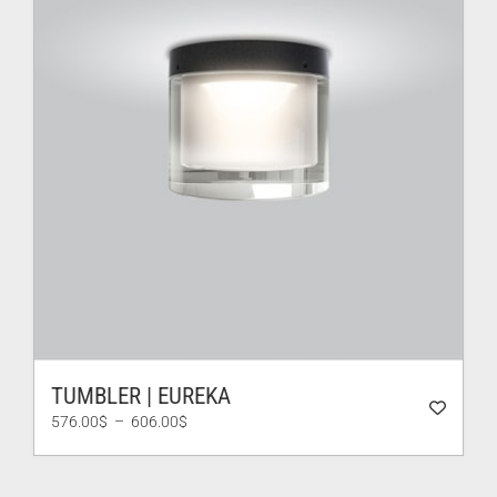
TUMBLER | EUREKA
Plage
576.00
$
–
606.00
$
de
prix :
576.00$