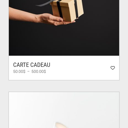
CARTE CADEAU
Plage
50.00
$
–
500.00
$
de
prix :
50.00$
à
500.00$