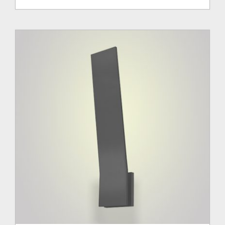
de
prix :
84.00$
à
108.00$