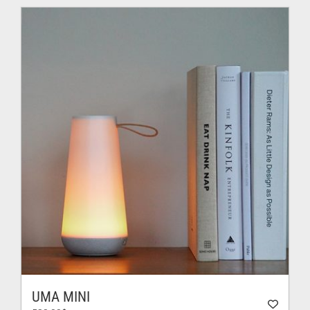
150.00$
à
212.00$
UMA MINI