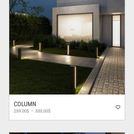
COLUMN
Plage
259.00
$
–
335.00
$
de
prix :
259.00$