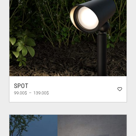
SPOT
Plage
99.00
$
–
139.00
$
de
prix :
99.00$
à
139.00$