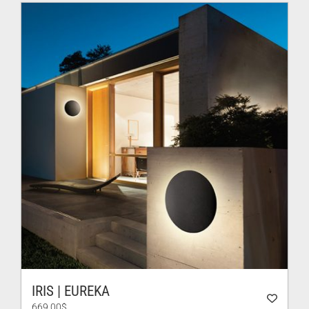
à
606.00$
IRIS | EUREKA
669.00
$