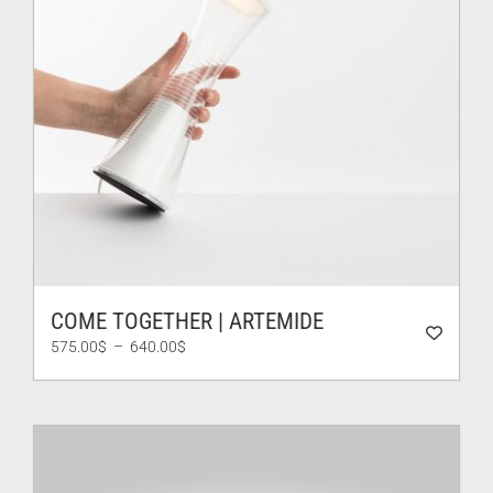
COME TOGETHER | ARTEMIDE
Plage
575.00
$
–
640.00
$
de
prix :
575.00$
à
640.00$