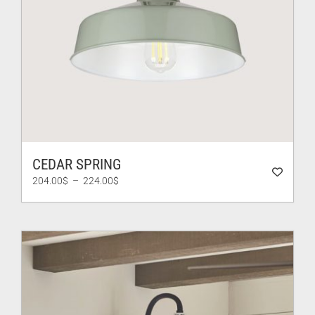
CEDAR SPRING
Plage
204.00
$
–
224.00
$
de
prix :
204.00$
à
224.00$