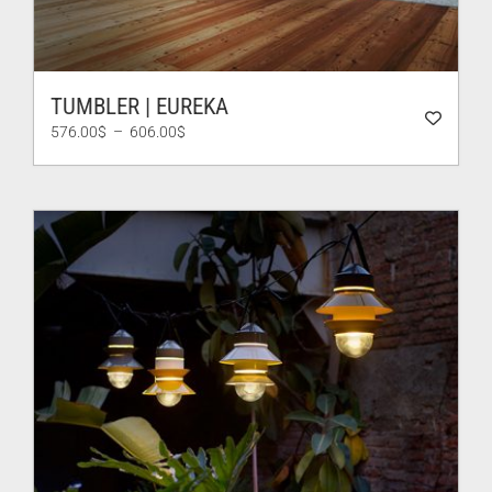
TUMBLER | EUREKA
Plage
576.00
$
–
606.00
$
de
prix :
576.00$
à
606.00$