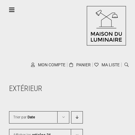
Skip
to
content
MON COMPTE
PANIER
MA LISTE
EXTÉRIEUR
Trier par
Date