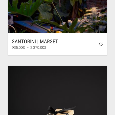
SANTORINI | MARSET
Plage
935.00
$
–
2,370.00
$
de
prix :
935.00$
à
2,370.00$