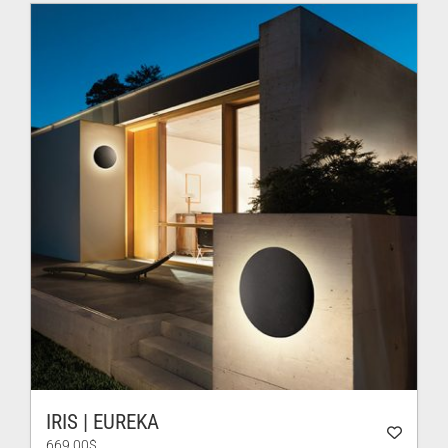
à
606.00$
IRIS | EUREKA
669.00
$