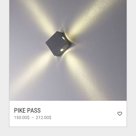
PIKE PASS
Plage
150.00
$
–
212.00
$
de
prix :