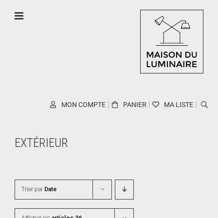
Skip
to
content
MON COMPTE
PANIER
MA LISTE
EXTÉRIEUR
Trier par
Date