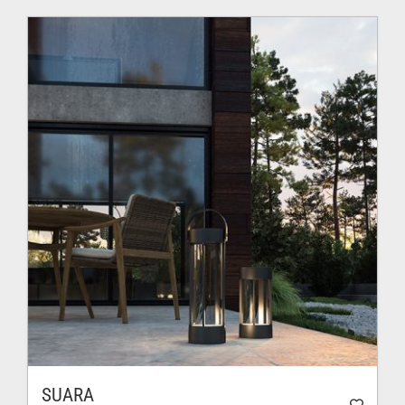
131.00$
à
150.00$
SUARA