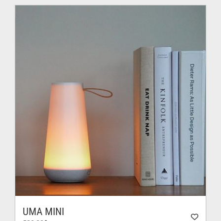
150.00$
à
212.00$
UMA MINI