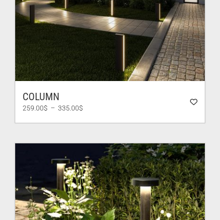
COLUMN
Plage
259.00
$
–
335.00
$
de
prix :
259.00$
à
335.00$