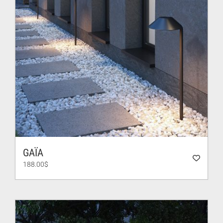
GAÏA
188.00
$