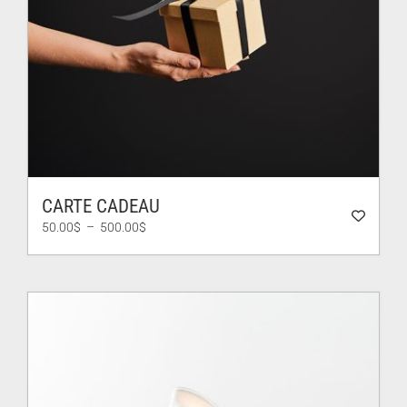
CARTE CADEAU
Plage
50.00
$
–
500.00
$
de
prix :
50.00$
à
500.00$