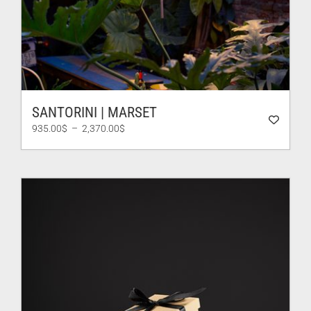
SANTORINI | MARSET
Plage
935.00
$
–
2,370.00
$
de
prix :
935.00$
à
2,370.00$