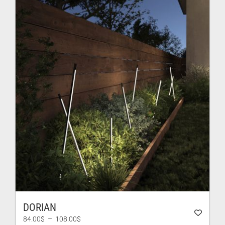
DORIAN
Plage
84.00
$
–
108.00
$