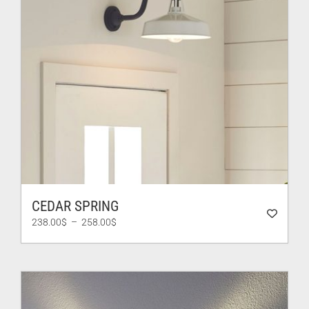
CEDAR SPRING
Plage
238.00
$
–
258.00
$
de
prix :
238.00$
à
258.00$