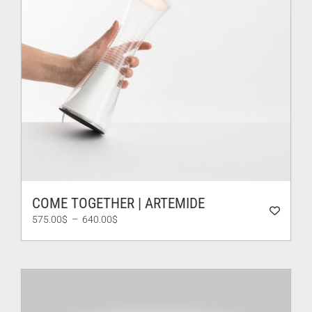
COME TOGETHER | ARTEMIDE
Plage
575.00
$
–
640.00
$
de
prix :
575.00$
à
640.00$