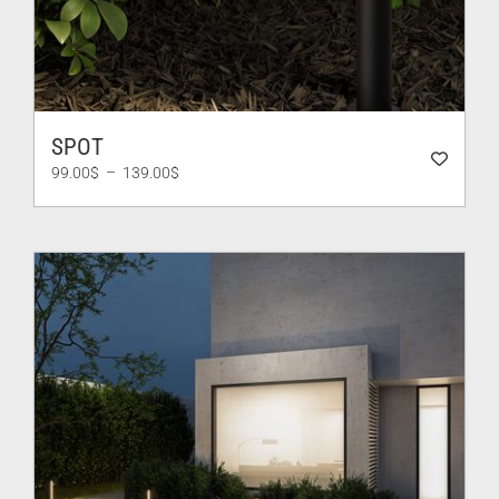
SPOT
Plage
99.00
$
–
139.00
$
de
prix :
99.00$
à
139.00$