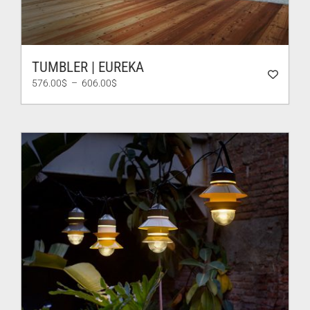
TUMBLER | EUREKA
Plage
576.00
$
–
606.00
$
de
prix :
576.00$
à
606.00$