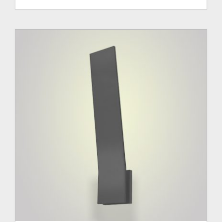
de
prix :
84.00$
à
108.00$