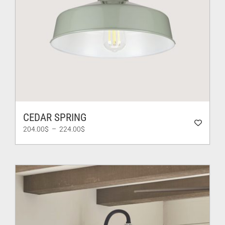
CEDAR SPRING
Plage
204.00
$
–
224.00
$
de
prix :
204.00$
à
224.00$