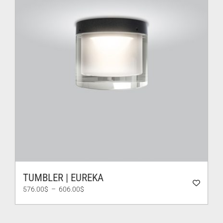
TUMBLER | EUREKA
Plage
576.00
$
–
606.00
$
de
prix :
576.00$