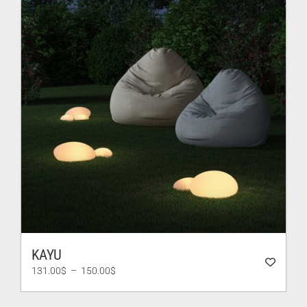
KAYU
Plage
131.00
$
–
150.00
$
de
prix :