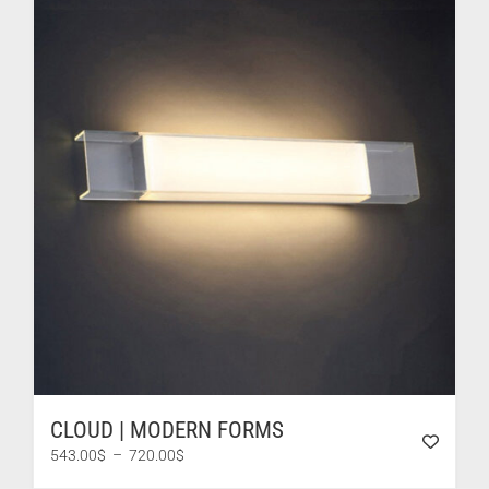
896.00$
CLOUD | MODERN FORMS
Plage
543.00
$
–
720.00
$
de