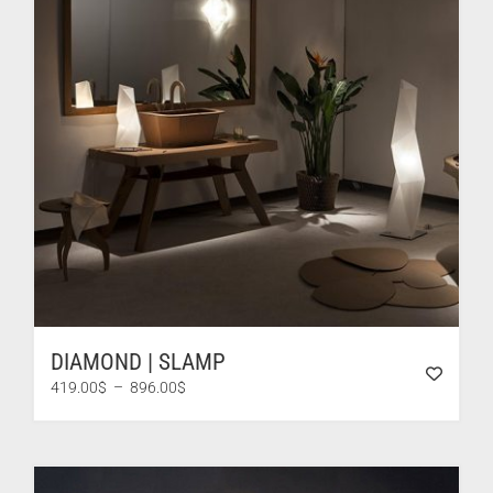
DIAMOND | SLAMP
Plage
419.00
$
–
896.00
$
de
prix :
419.00$
à