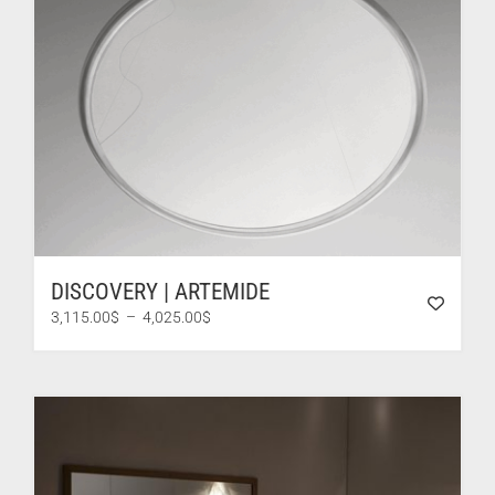
DISCOVERY | ARTEMIDE
Plage
3,115.00
$
–
4,025.00
$
de
prix :
3,115.00$
à
4,025.00$