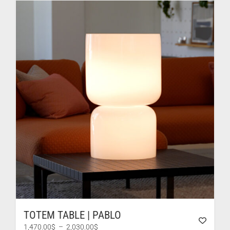
à
3,424.00$
TOTEM TABLE | PABLO
Plage
1,470.00
$
–
2,030.00
$