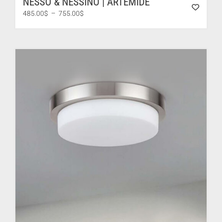
NESSO & NESSINO | ARTEMIDE
Plage
485.00
$
–
755.00
$
de
prix :
485.00$
à
755.00$