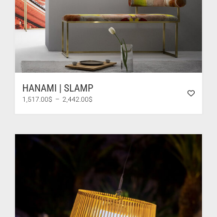
HANAMI | SLAMP
Plage
1,517.00
$
–
2,442.00
$
de
prix :
1,517.00$
à
2,442.00$