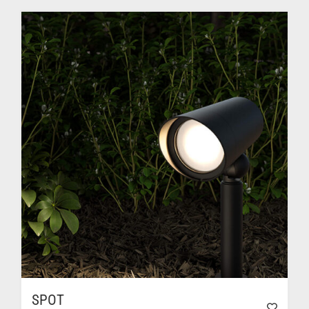
284.00$
à
434.00$
SPOT