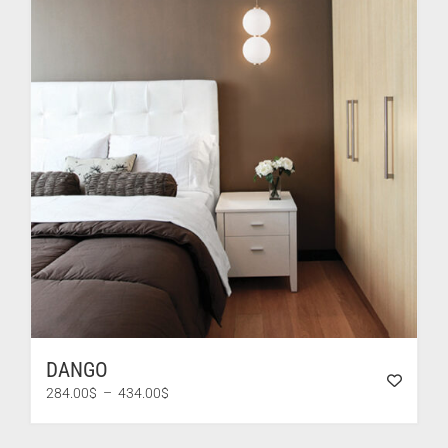
DANGO
Plage
284.00
$
–
434.00
$
de
prix :