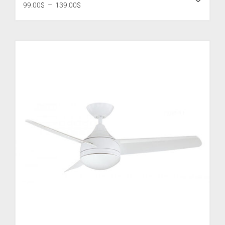
Plage
99.00
$
–
139.00
$
de
prix :
99.00$
à
139.00$