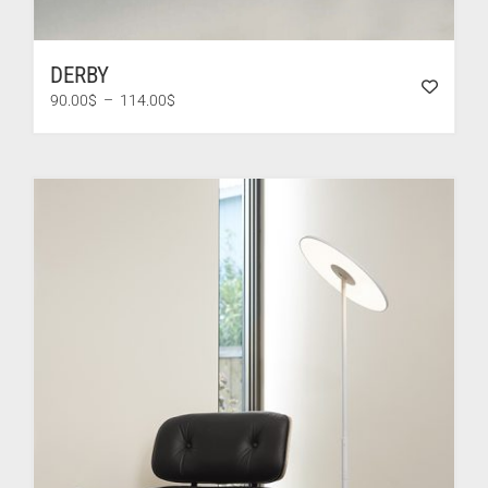
DERBY
Plage
90.00
$
–
114.00
$
de
prix :
90.00$
à
114.00$