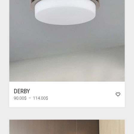
DERBY
Plage
90.00
$
–
114.00
$
de
prix :
90.00$
à
114.00$