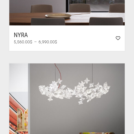
NYRA
Plage
5,560.00
$
–
6,990.00
$
de
prix :
5,560.00$
à
6,990.00$