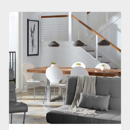
prix :
543.00$
à
720.00$