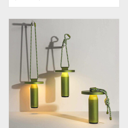
de
prix :
1,470.00$
à
2,030.00$