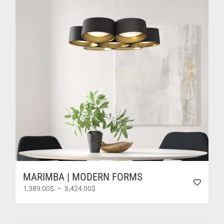
MARIMBA | MODERN FORMS
Plage
1,389.00
$
–
3,424.00
$
de
prix :
1,389.00$