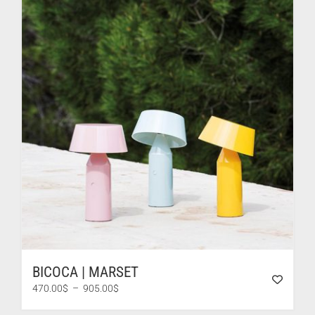
BICOCA | MARSET
Plage
470.00
$
–
905.00
$
de