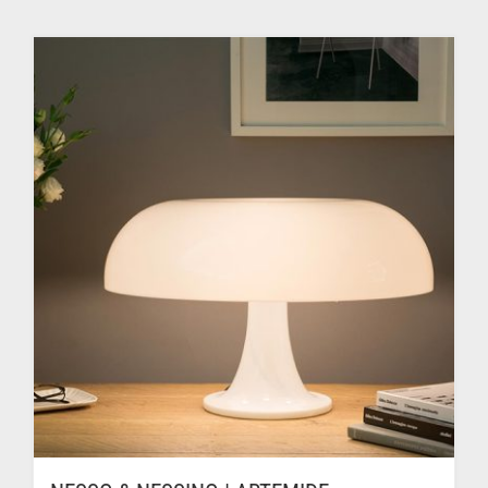
prix :
470.00$
à
905.00$