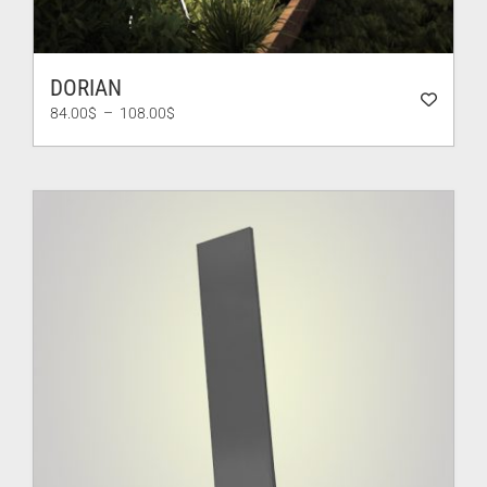
DORIAN
Plage
84.00
$
–
108.00
$
de
prix :
84.00$
à
108.00$