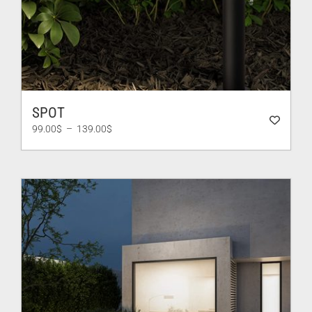
SPOT
Plage
99.00
$
–
139.00
$
de
prix :
99.00$
à
139.00$