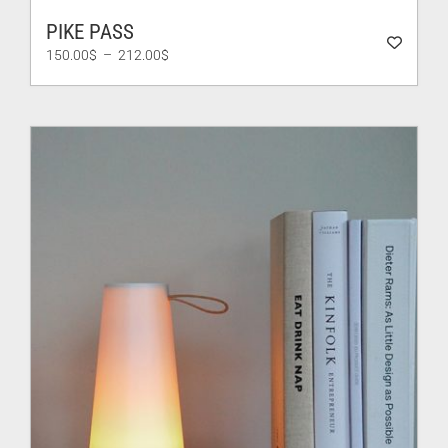
PIKE PASS
Plage
150.00
$
–
212.00
$
de
prix :
150.00$
à
212.00$