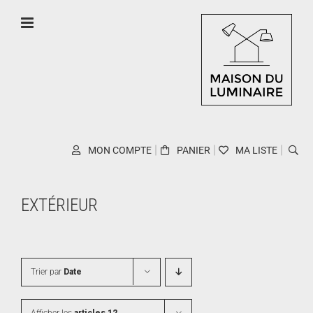
Skip
to
content
MON COMPTE
PANIER
MA LISTE
EXTÉRIEUR
Trier par
Date