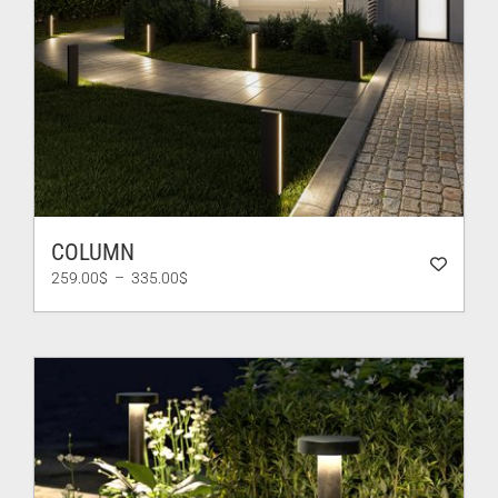
COLUMN
Plage
259.00
$
–
335.00
$
de
prix :
259.00$
à
335.00$