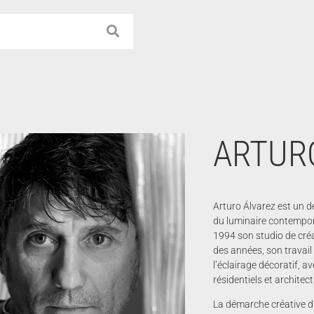
ARTUR
Arturo Álvarez est un d
du luminaire contempora
1994 son studio de créa
des années, son travail
l’éclairage décoratif, 
résidentiels et architec
La démarche créative d