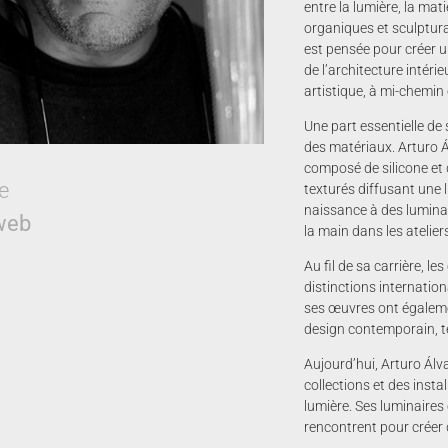
entre la lumière, la mat
organiques et sculptur
est pensée pour créer u
de l’architecture intér
artistique, à mi-chemin
Une part essentielle de
des matériaux. Arturo
composé de silicone et 
e
texturés diffusant une 
naissance à des luminai
 web
la main dans les atelie
Au fil de sa carrière, l
distinctions internatio
ses œuvres ont égaleme
design contemporain, té
Aujourd’hui, Arturo Álv
collections et des insta
lumière. Ses luminaires 
rencontrent pour créer