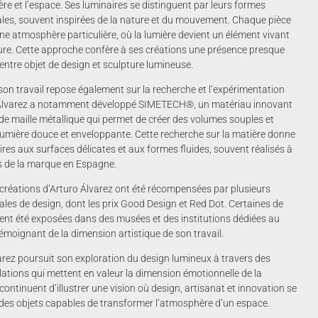
ière et l’espace. Ses luminaires se distinguent par leurs formes
ales, souvent inspirées de la nature et du mouvement. Chaque pièce
ne atmosphère particulière, où la lumière devient un élément vivant
ieure. Cette approche confère à ses créations une présence presque
 entre objet de design et sculpture lumineuse.
 son travail repose également sur la recherche et l’expérimentation
 Álvarez a notamment développé SIMETECH®, un matériau innovant
de maille métallique qui permet de créer des volumes souples et
lumière douce et enveloppante. Cette recherche sur la matière donne
res aux surfaces délicates et aux formes fluides, souvent réalisés à
rs de la marque en Espagne.
es créations d’Arturo Álvarez ont été récompensées par plusieurs
nales de design, dont les prix Good Design et Red Dot. Certaines de
nt été exposées dans des musées et des institutions dédiées au
moignant de la dimension artistique de son travail.
arez poursuit son exploration du design lumineux à travers des
llations qui mettent en valeur la dimension émotionnelle de la
continuent d’illustrer une vision où design, artisanat et innovation se
 des objets capables de transformer l’atmosphère d’un espace.