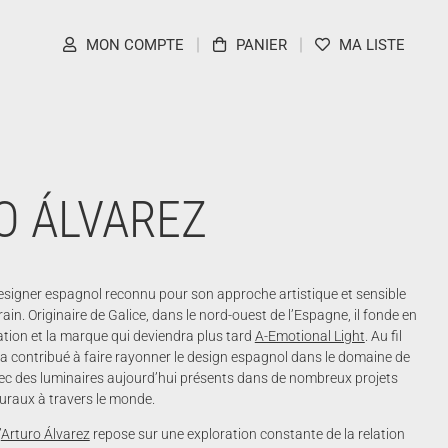
MON COMPTE
PANIER
MA LISTE
O ÁLVAREZ
esigner espagnol reconnu pour son approche artistique et sensible
in. Originaire de Galice, dans le nord-ouest de l’Espagne, il fonde en
tion et la marque qui deviendra plus tard
A-Emotional Light
. Au fil
 a contribué à faire rayonner le design espagnol dans le domaine de
avec des luminaires aujourd’hui présents dans de nombreux projets
turaux à travers le monde.
’
Arturo Álvarez
repose sur une exploration constante de la relation