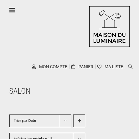
Skip
to
content
MON COMPTE
PANIER
MA LISTE
SALON
Trier par
Date