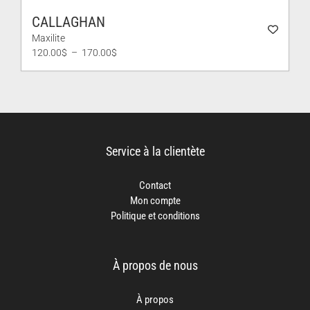
CALLAGHAN
Maxilite
Plage
120.00
$
–
170.00
$
de
prix :
120.00$
à
170.00$
Service à la clientète
Contact
Mon compte
Politique et conditions
À propos de nous
À propos