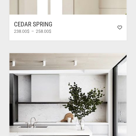
CEDAR SPRING
Plage
238.00
$
–
258.00
$
de
prix :
238.00$
à
258.00$