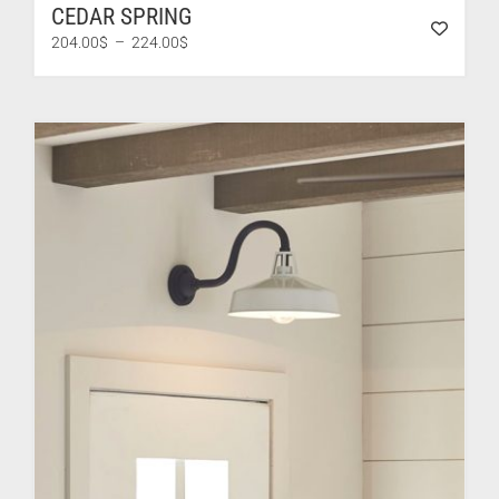
CEDAR SPRING
Plage
204.00
$
–
224.00
$
de
prix :
204.00$
à
224.00$