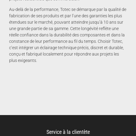
Au-delà de la performance, Totec se démarque par la qualité de
fabrication de ses produits et par l’une des garanties les plus
étendues sur le marché, pouvant atteindre jusqu’à 10 ans sur
une grande partie de sa gamme. Cette longévité reflète une
réelle confiance dans la durabilité des composantes et dans la
constance de leur performance au fil du temps. Choisir Totec,
c’est intégrer un éclairage technique précis, discret et durable,
conçu et fabriqué localement pour répondre aux projets les
plus exigeants.
Service à la clientète