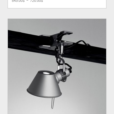
Plage
543.00
$
–
720.00
$
de
prix :
543.00$
à
720.00$