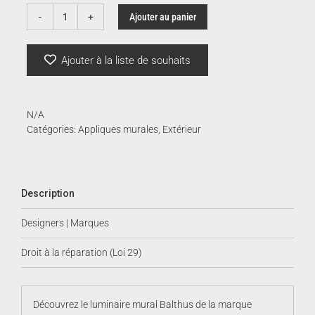
à
Ajouter au panier
quantité
de
935.
Balthus
Ajouter à la liste de souhaits
N/A
Catégories:
Appliques murales
,
Extérieur
Description
Designers | Marques
Droit à la réparation (Loi 29)
Découvrez le luminaire mural Balthus de la marque