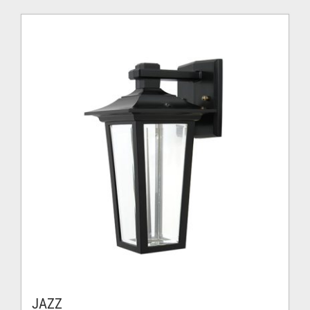
était :
est :
373.00$.
261.00$.
JAZZ