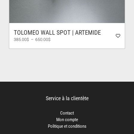
TOLOMEO WALL SPOT | ARTEMIDE
Plage
385.00
$
–
650.00
$
de
prix :
385.00$
à
650.00$
Service à la clientète
Contact
Mon compte
Politique et conditions