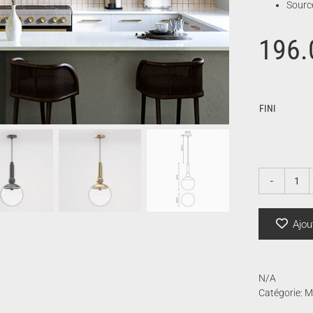
Source
196.
FINI
qua
de
Deli
Ajou
N/A
Catégorie:
M