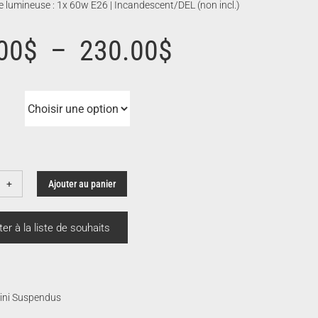
 lumineuse : 1x 60w E26 | Incandescent/DEL (non incl.)
Plage
00
$
–
230.00
$
de
prix :
196.00$
Ajouter au panier
ntité
à
lah
ter à la liste de souhaits
230.00$
ini Suspendus