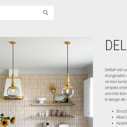
DEL
Delilah est 
d’originalité
ce mini lum
simples orné 
une très bon
le design de
Struct
Abat-j
Ajusta