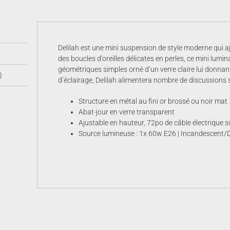
Delilah est une mini suspension de style moderne qui aj
des boucles d’oreilles délicates en perles, ce mini lu
géométriques simples orné d’un verre claire lui donnant
)
d’éclairage, Delilah alimentera nombre de discussions s
Structure en métal au fini or brossé ou noir mat
Abat-jour en verre transparent
Ajustable en hauteur, 72po de câble électrique s
Source lumineuse : 1x 60w E26 | Incandescent/DE