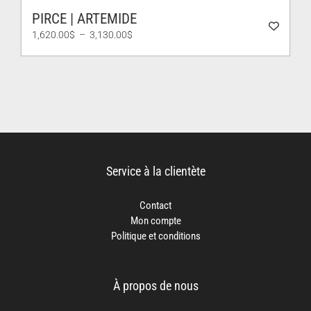
PIRCE | ARTEMIDE
Plage
1,620.00
$
–
3,130.00
$
de
prix :
1,620.00$
à
3,130.00$
Service à la clientète
Contact
Mon compte
Politique et conditions
À propos de nous