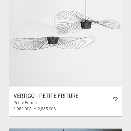
VERTIGO | PETITE FRITURE
Petite Friture
Plage
1,950.00
$
–
2,535.00
$
de
prix :
1,950.00$