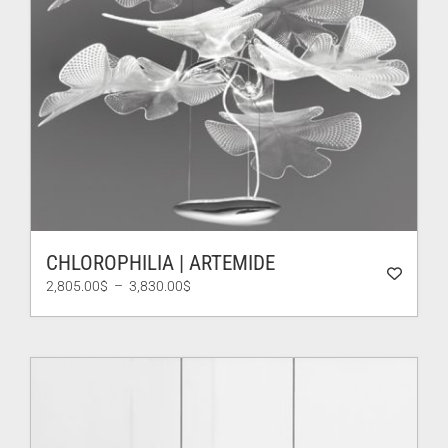
CHLOROPHILIA | ARTEMIDE
Plage
2,805.00
$
–
3,830.00
$
de
prix :
2,805.00$
à
3,830.00$