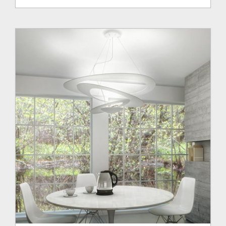
prix
prix
initial
actuel
était :
est :
745.00$.
596.00$.