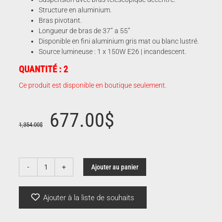
Structure en aluminium.
Bras pivotant.
Longueur de bras de 37’’ a 55’’
Disponible en fini aluminium gris mat ou blanc lustré.
Source lumineuse : 1 x 150W E26 | incandescent.
QUANTITÉ : 2
Ce produit est disponible en boutique seulement.
Le
Le
677.00
$
1,354.00
$
prix
prix
Ajouter au panier
quantité
initial
actuel
de
Flip
Ajouter à la liste de souhaits
était :
est :
|
Lumina