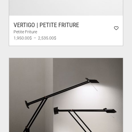
VERTIGO | PETITE FRITURE
Petite Friture
Plage
1,950.00
$
–
2,535.00
$
de
prix :
1,950.00$
à
2,535.00$