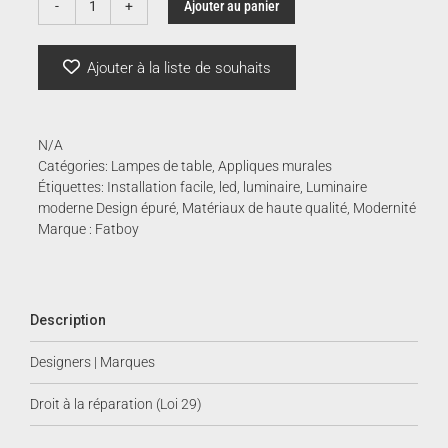
à
Ajouter au panier
quantité
de
175.
Oloha
Ajouter à la liste de souhaits
|
Fatboy
N/A
Catégories:
Lampes de table
,
Appliques murales
Étiquettes:
Installation facile
,
led
,
luminaire
,
Luminaire
moderne Design épuré
,
Matériaux de haute qualité
,
Modernité
Marque :
Fatboy
Description
Designers | Marques
Droit à la réparation (Loi 29)