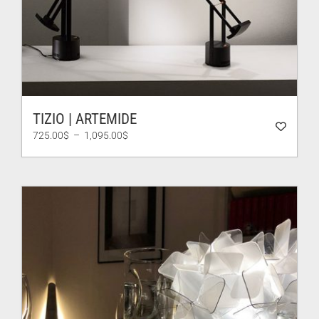
TIZIO | ARTEMIDE
Plage
725.00
$
–
1,095.00
$
de
prix :
725.00$
à
1,095.00$