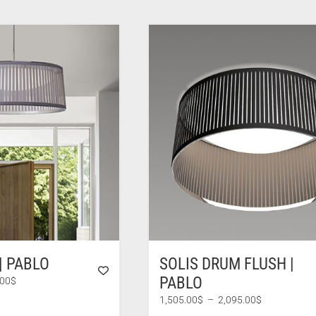
prix :
735.00$
à
6,960.00$
| PABLO
SOLIS DRUM FLUSH |
PABLO
Plage
.00
$
de
Plage
1,505.00
$
–
2,095.00
$
prix :
de