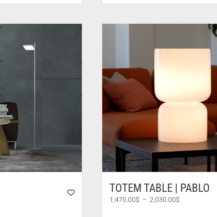
TOTEM TABLE | PABLO
Plage
1,470.00
$
–
2,030.00
$
de