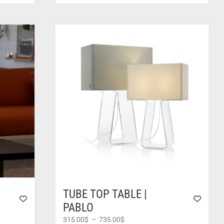
TUBE TOP TABLE |
PABLO
Plage
315.00
$
–
735.00
$