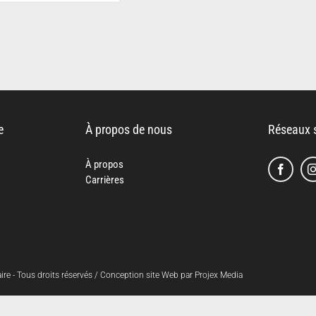
e
À propos de nous
Réseaux 
À propos
Carrières
e - Tous droits réservés / Conception site Web par Projex Media