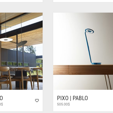
prix :
585.00$
à
8,390.00$
LO
PIXO | PABLO
Plage
0
$
505.00
$
de