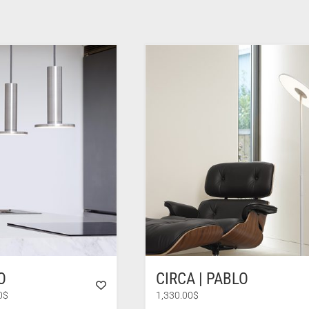
O
CIRCA | PABLO
Plage
0
$
1,330.00
$
de