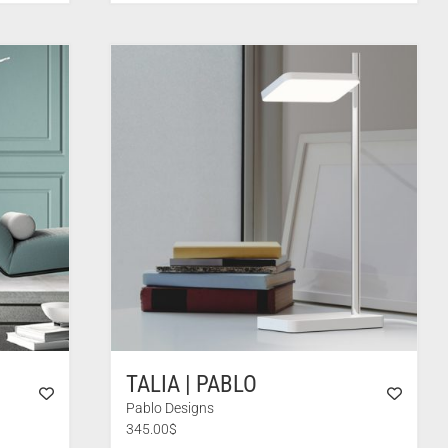
TALIA | PABLO
Pablo Designs
345.00
$