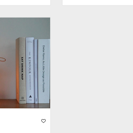
prix :
1,470.00$
à
2,030.00$