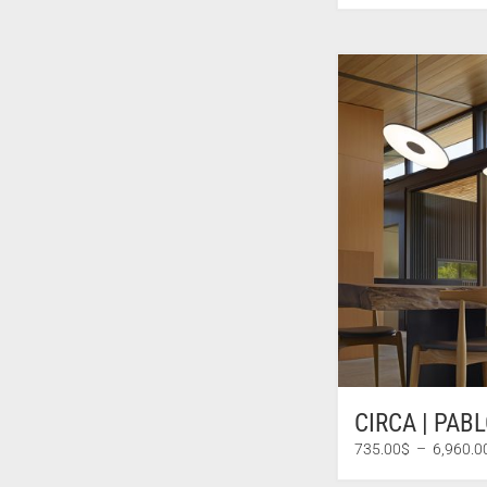
CIRCA | PAB
735.00
$
–
6,960.0