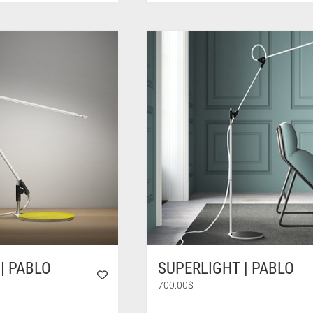
1,505.00$
prix :
à
1,505.00$
2,095.00$
à
2,095.00$
| PABLO
SUPERLIGHT | PABLO
700.00
$