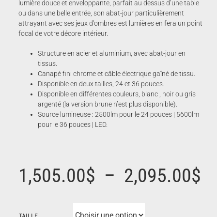
lumière douce et enveloppante, parfait au dessus d’une table
ou dans une belle entrée, son abat-jour particulièrement
attrayant avec ses jeux d’ombres est lumières en fera un point
focal de votre décore intérieur.
Structure en acier et aluminium, avec abat-jour en
tissus.
Canapé fini chrome et câble électrique gaîné de tissu.
Disponible en deux tailles, 24 et 36 pouces.
Disponible en différentes couleurs, blanc , noir ou gris
argenté (la version brune n’est plus disponible).
Source lumineuse : 2500lm pour le 24 pouces | 5600lm
pour le 36 pouces | LED.
P
1,505.00
$
–
2,095.00
$
d
TAILLE