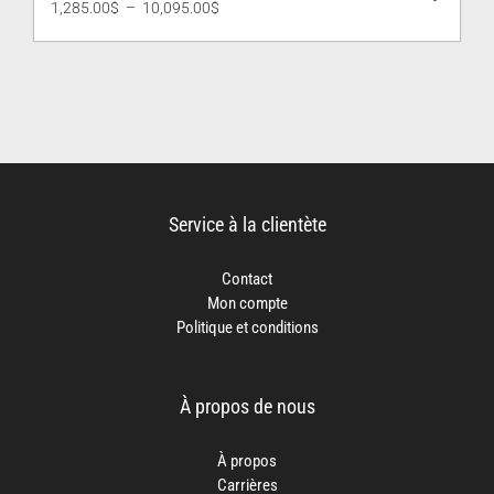
Plage
1,285.00
$
–
10,095.00
$
de
prix :
1,285.00$
à
10,095.00$
Service à la clientète
Contact
Mon compte
Politique et conditions
À propos de nous
À propos
Carrières