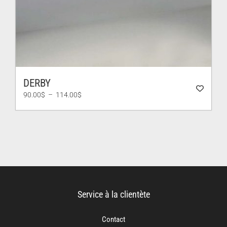
DERBY
Plage
90.00
$
–
114.00
$
de
prix :
90.00$
à
114.00$
Service à la clientète
Contact