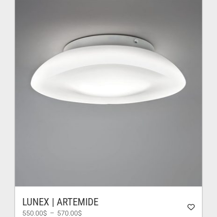
LUNEX | ARTEMIDE
Plage
550.00
$
–
570.00
$