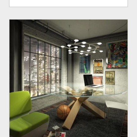
de
prix :
550.00$
à
570.00$