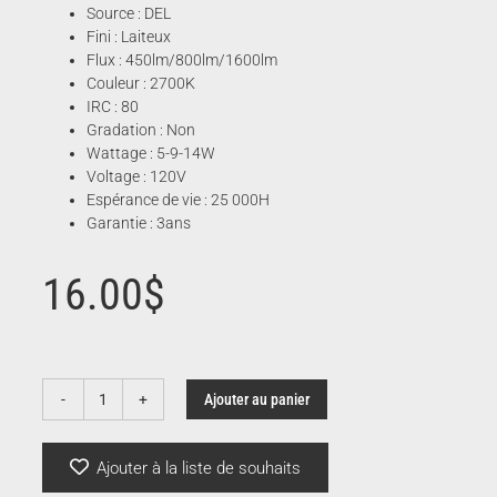
Source : DEL
Fini : Laiteux
Flux : 450lm/800lm/1600lm
Couleur : 2700K
IRC : 80
Gradation : Non
Wattage : 5-9-14W
Voltage : 120V
Espérance de vie : 25 000H
Garantie : 3ans
16.00
$
Ajouter au panier
quantité
de
Ampoule
Ajouter à la liste de souhaits
DEL