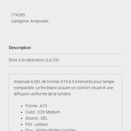
A19
3
intensités
774285
Catégorie:
Ampoules
Description
Droit à la réparation (Loi 29)
Ampoule à DEL de format A19 à 3 intensités pour lampe
compatible. Le fini blanc assure un confort visuel et une
diffusion uniforme de la lumière.
Forme : A19
Culot : E26 Medium
Source : DEL
Fini : Laiteux
Flux : 450lm/800lm/1600lm