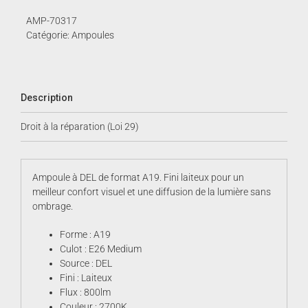
Laiteux
AMP-70317
Catégorie:
Ampoules
Description
Droit à la réparation (Loi 29)
Ampoule à DEL de format A19. Fini laiteux pour un
meilleur confort visuel et une diffusion de la lumière sans
ombrage.
Forme : A19
Culot : E26 Medium
Source : DEL
Fini : Laiteux
Flux : 800lm
Couleur : 2700K