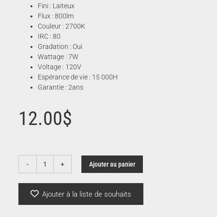
Fini : Laiteux
Flux : 800lm
Couleur : 2700K
IRC : 80
Gradation : Oui
Wattage : 7W
Voltage : 120V
Espérance de vie : 15 000H
Garantie : 2ans
12.00
$
Ajouter au panier
quantité
de
Ampoule
Ajouter à la liste de souhaits
DEL
A19