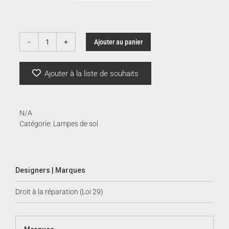
Ajouter au panier
quantité
de
Asteria
Ajouter à la liste de souhaits
Floor
|
Umage
N/A
Catégorie:
Lampes de sol
Designers | Marques
Droit à la réparation (Loi 29)