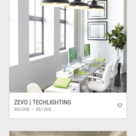
ZEVO | TECHLIGHTING
Plage
300.00
$
–
351.00
$
de
prix :
300.00$
à