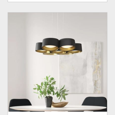
prix :
1,714.00$
à
2,344.00$