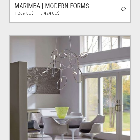
MARIMBA | MODERN FORMS
Plage
1,389.00
$
–
3,424.00
$
de
prix :
1,389.00$
à
3,424.00$