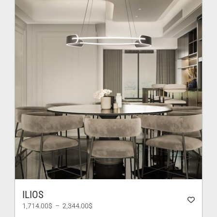
351.00$
ILIOS
Plage
1,714.00
$
–
2,344.00
$
de