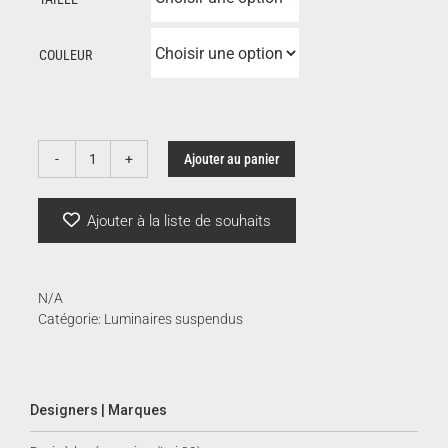
prix :
COULEUR
604.
à
Ajouter au panier
quantité
de
854.
Asteria
Ajouter à la liste de souhaits
|
Umage
N/A
Catégorie:
Luminaires suspendus
Designers | Marques