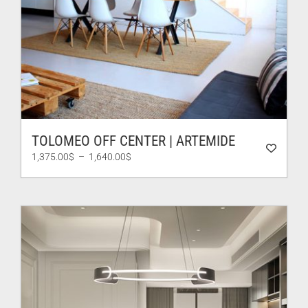
TOLOMEO OFF CENTER | ARTEMIDE
Plage
1,375.00
$
–
1,640.00
$
de
prix :
1,375.00$
à
1,640.00$