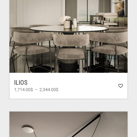
ILIOS
Plage
1,714.00
$
–
2,344.00
$
de
prix :
1,714.00$
à
2,344.00$