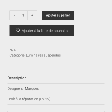
128.
Ajouter au panier
quantité
de
à
bordesley
Ajouter à la liste de souhaits
|
bambou
258.
N/A
Catégorie:
Luminaires suspendus
Description
Designers | Marques
Droit à la réparation (Loi 29)