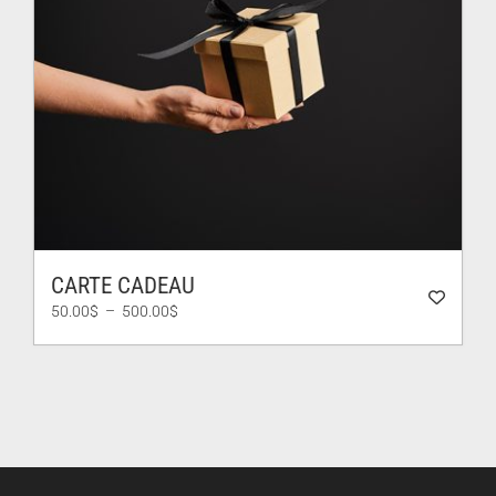
CARTE CADEAU
Plage
50.00
$
–
500.00
$
de
prix :
50.00$
à
500.00$