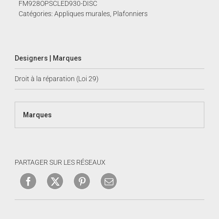
554.00$.
388.00$.
FM928OPSCLED930-DISC
Catégories:
Appliques murales
,
Plafonniers
Designers | Marques
Droit à la réparation (Loi 29)
Marques
PARTAGER SUR LES RÉSEAUX