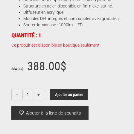
Structure en acier, disponible en fini nickel satiné.
Diffuseur en acrylique.
Modules DEL intégrés et compatibles avec gradateur.
Source lumineuse : 1000lm | LED
QUANTITÉ : 1
Ce produit est disponible en boutique seulement.
Le
Le
388.00
$
554.00
$
prix
prix
Ajouter au panier
quantité
initial
actuel
de
Capture
Ajouter à la liste de souhaits
était :
est :
|
En
solde