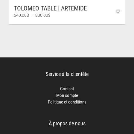
TOLOMEO TABLE | ARTEMIDE
Plage
640.00
$
–
800.00
$
de
prix :
640.00$
à
800.00$
Service à la clientète
Contact
Mon compte
Politique et conditions
À propos de nous