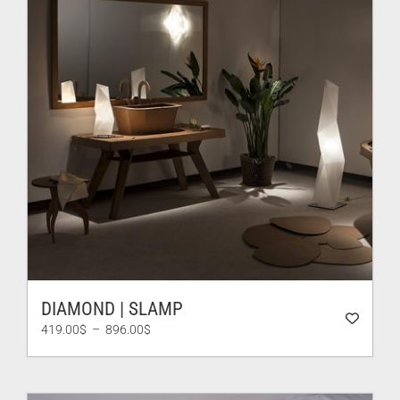
DIAMOND | SLAMP
Plage
419.00
$
–
896.00
$
de
prix :
419.00$