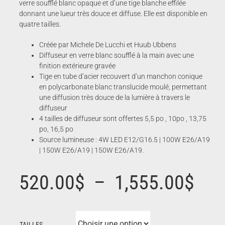
verre soufflé blanc opaque et d’une tige blanche effilée
donnant une lueur très douce et diffuse. Elle est disponible en
quatre tailles.
Créée par Michele De Lucchi et Huub Ubbens
Diffuseur en verre blanc soufflé à la main avec une
finition extérieure gravée
Tige en tube d’acier recouvert d’un manchon conique
en polycarbonate blanc translucide moulé, permettant
une diffusion très douce de la lumière à travers le
diffuseur
4 tailles de diffuseur sont offertes 5,5 po , 10po , 13,75
po, 16,5 po
Source lumineuse : 4W LED E12/G16.5 | 100W E26/A19
| 150W E26/A19 | 150W E26/A19.
Pla
520.00
$
–
1,555.00
$
de
TAILLES