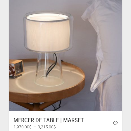
à
896.00$
MERCER DE TABLE | MARSET
Plage
1,970.00
$
–
3,215.00
$