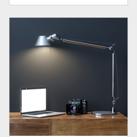
de
prix :
1,970.00$
à
3,215.00$