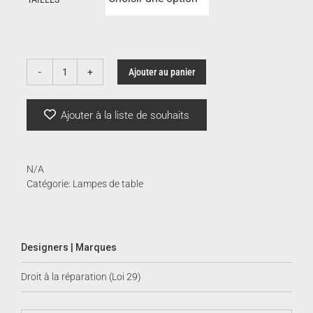
prix
520
Ajouter au panier
quantité
de
à
Castore
Ajouter à la liste de souhaits
|
Artemide
1,5
N/A
Catégorie:
Lampes de table
Designers | Marques
Droit à la réparation (Loi 29)