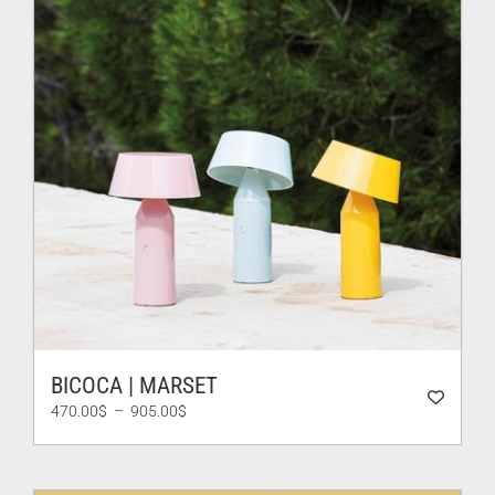
BICOCA | MARSET
Plage
470.00
$
–
905.00
$
de
prix :
470.00$