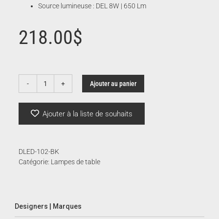
Source lumineuse : DEL 8W | 650 Lm
218.00
$
Ajouter au panier
quantité
de
Dana
Ajouter à la liste de souhaits
DLED-102-BK
Catégorie:
Lampes de table
Designers | Marques