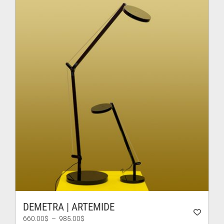
à
905.00$
DEMETRA | ARTEMIDE
Plage
660.00
$
–
985.00
$