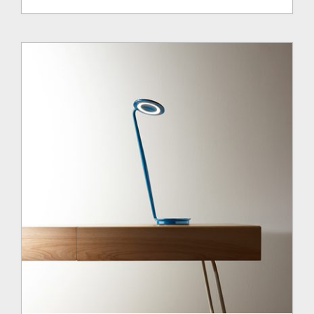
de
prix :
660.00$
à
985.00$