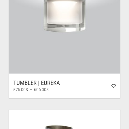
TUMBLER | EUREKA
Plage
576.00
$
–
606.00
$
de
prix :
576.00$
à
606.00$