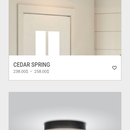
CEDAR SPRING
Plage
238.00
$
–
258.00
$
de
prix :
238.00$
à
258.00$