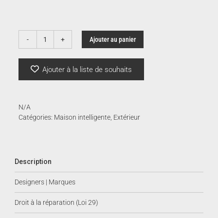
prix :
131.
Ajouter au panier
quantité
de
à
Kayu
Ajouter à la liste de souhaits
150.
N/A
Catégories:
Maison intelligente
,
Extérieur
Description
Designers | Marques
Droit à la réparation (Loi 29)