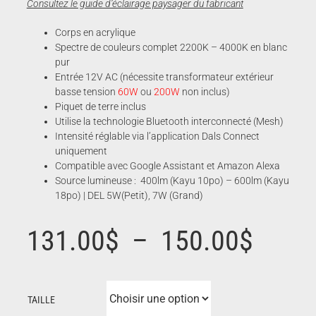
Consultez le guide d’éclairage paysager du fabricant
Corps en acrylique
Spectre de couleurs complet 2200K – 4000K en blanc
pur
Entrée 12V AC (nécessite transformateur extérieur
basse tension
60W
ou
200W
non inclus)
Piquet de terre inclus
Utilise la technologie Bluetooth interconnecté (Mesh)
Intensité réglable via l’application Dals Connect
uniquement
Compatible avec Google Assistant et Amazon Alexa
Source lumineuse : 400lm (Kayu 10po) – 600lm (Kayu
18po) | DEL 5W(Petit), 7W (Grand)
Plage
131.00
$
–
150.00
$
de
TAILLE