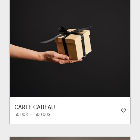
CARTE CADEAU
Plage
50.00
$
–
500.00
$
de
prix :
50.00$