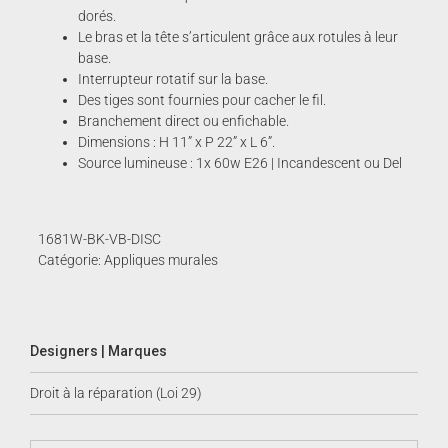
dorés.
Le bras et la tête s’articulent grâce aux rotules à leur
base.
Interrupteur rotatif sur la base.
Des tiges sont fournies pour cacher le fil.
Branchement direct ou enfichable.
Dimensions : H 11” x P 22” x L 6”.
Source lumineuse : 1x 60w E26 | Incandescent ou Del
1681W-BK-VB-DISC
Catégorie:
Appliques murales
Designers | Marques
Droit à la réparation (Loi 29)