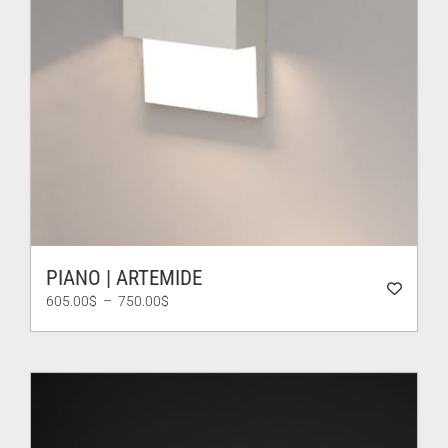
PIANO | ARTEMIDE
Plage
605.00
$
–
750.00
$
de
prix :
605.00$
à
750.00$