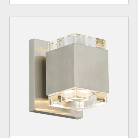
prix
prix
initial
actuel
était :
est :
413.00$.
247.00$.