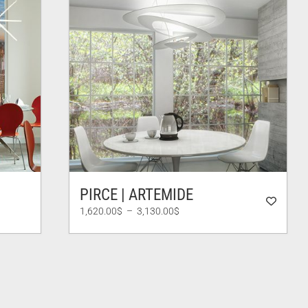
PIRCE | ARTEMIDE
Plage
1,620.00
$
–
3,130.00
$
de
prix :
1,620.00$
à
3,130.00$