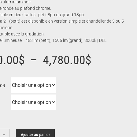
n aluminium noir.
e ronde au plafond chrome.
ible en deux tailles : petit 8po ou grand 13po.
a 21 (petit) est disponible en version simple et chandelier de 3 ou 5
nsions.
ible avec la gradation.
 lumineuse : 453 lm (petit), 1695 lm (grand), 3000k | DEL
Plage
0.00
$
–
4,780.00
$
de
ION
prix :
1,170.00
à
Ajouter au panier