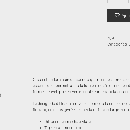
qua
de
ors
Ajou
|
art
N/A
Catégories:
Orsa est un luminaire suspendu qui incarne la précisio
essentiels et permettant à la lumière de s’exprimer en 
former l’enveloppe en verre moulé contenant la source
)
Le design du diffuseur en verre permet à la source de re
flottant, et le bas givrée permet la diffusion large et do
Diffuseur en méthacrylate.
Tige en aluminium noir.