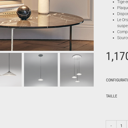
Tige e
Plaqu
Dispon
Le Ors
suspe
Compat
Source
1,17
CONFIGURAT
TAILLE