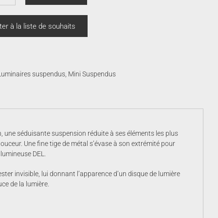
ntité
4,780.00
a
ter à la liste de souhaits
emide
Luminaires suspendus
,
Mini Suspendus
n, une séduisante suspension réduite à ses éléments les plus
douceur. Une fine tige de métal s’évase à son extrémité pour
 lumineuse DEL.
ster invisible, lui donnant l’apparence d’un disque de lumière
uce de la lumière.