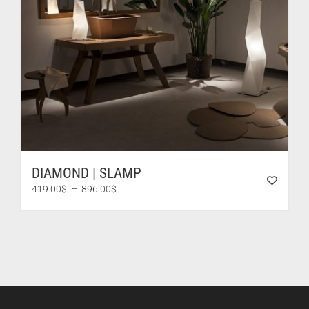
DIAMOND | SLAMP
Plage
419.00
$
–
896.00
$
de
prix :
419.00$
à
896.00$