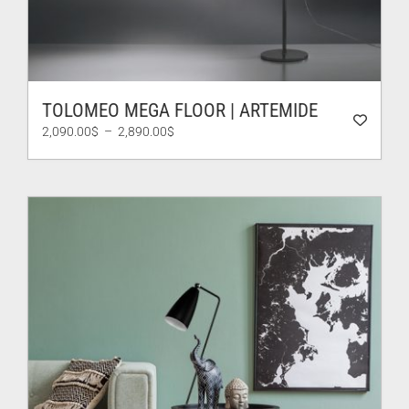
TOLOMEO MEGA FLOOR | ARTEMIDE
Plage
2,090.00
$
–
2,890.00
$
de
prix :
2,090.00$
à
2,890.00$