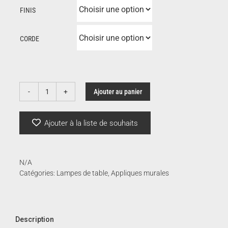
FINIS
CORDE
Ajouter au panier
quantité
de
Parc
Ajouter à la liste de souhaits
01
|
Lambert
&
N/A
Fils
Catégories:
Lampes de table
,
Appliques murales
Description