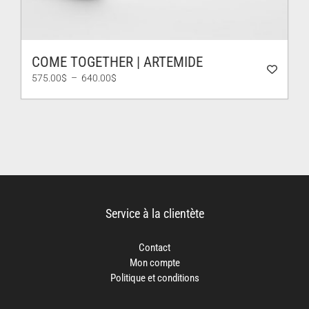
COME TOGETHER | ARTEMIDE
Plage
575.00
$
–
640.00
$
de
prix :
575.00$
à
640.00$
Service à la clientète
Contact
Mon compte
Politique et conditions