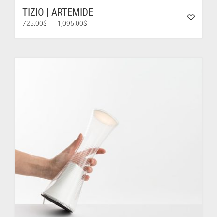
TIZIO | ARTEMIDE
Plage
725.00
$
–
1,095.00
$
de
prix :
725.00$
à
1,095.00$