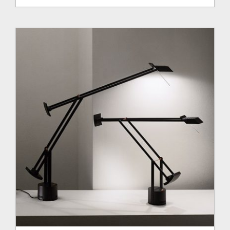
de
prix :
660.00$
à
985.00$