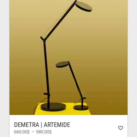
DEMETRA | ARTEMIDE
Plage
660.00
$
–
985.00
$