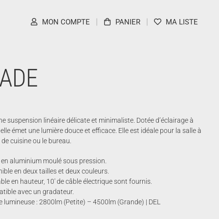
MON COMPTE
PANIER
MA LISTE
ADE
e suspension linéaire délicate et minimaliste. Dotée d’éclairage à
elle émet une lumière douce et efficace. Elle est idéale pour la salle à
t de cuisine ou le bureau.
 en aluminium moulé sous pression.
ible en deux tailles et deux couleurs.
ble en hauteur, 10′ de câble électrique sont fournis.
tible avec un gradateur.
 lumineuse : 2800lm (Petite) – 4500lm (Grande) | DEL