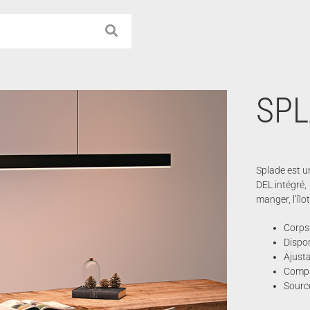
SPL
Splade est un
DEL intégré, 
manger, l’îlo
Corps
Dispon
Ajusta
Compa
Source