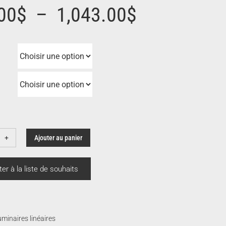
Plage
00
$
–
1,043.00
$
de
prix :
782.00$
à
Ajouter au panier
ntité
1,043.00$
ade
ter à la liste de souhaits
minaires linéaires