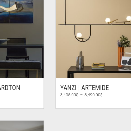
ARDTON
YANZI | ARTEMIDE
Plage
3,405.00
$
–
3,490.00
$
de
prix :
3,405.00$
à
3,490.00$