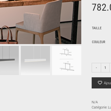
782.
TAILLE
COULEUR
qua
de
Spl
Ajou
N/A
Catégorie:
Lu