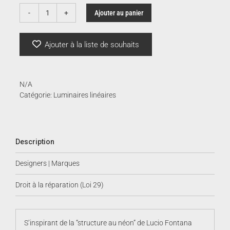
à
Ajouter au panier
quantité
de
3
Squiggle
Ajouter à la liste de souhaits
|
ROTALIANA
N/A
Catégorie:
Luminaires linéaires
Description
Designers | Marques
Droit à la réparation (Loi 29)
S’inspirant de la “structure au néon” de Lucio Fontana