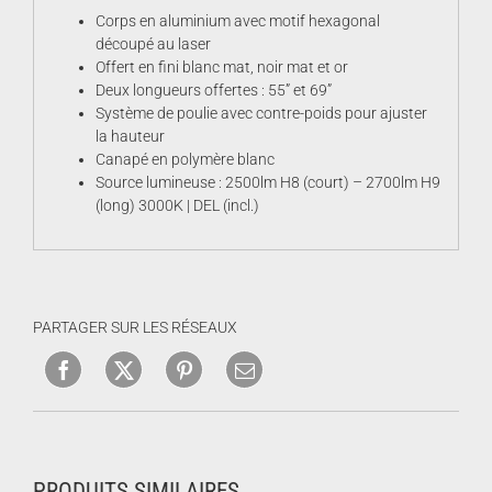
Corps en aluminium avec motif hexagonal
découpé au laser
Offert en fini blanc mat, noir mat et or
Deux longueurs offertes : 55” et 69”
Système de poulie avec contre-poids pour ajuster
la hauteur
Canapé en polymère blanc
Source lumineuse : 2500lm H8 (court) – 2700lm H9
(long) 3000K | DEL (incl.)
PARTAGER SUR LES RÉSEAUX
PRODUITS SIMILAIRES