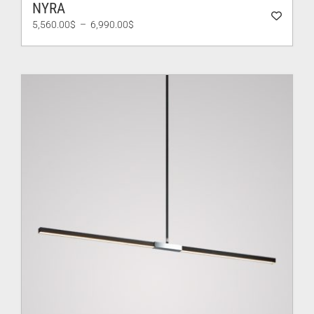
NYRA
Plage
5,560.00
$
–
6,990.00
$
de
prix :
5,560.00$
à
6,990.00$