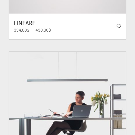
LINEARE
Plage
334.00
$
–
438.00
$
de
prix :
334.00$
à
438.00$