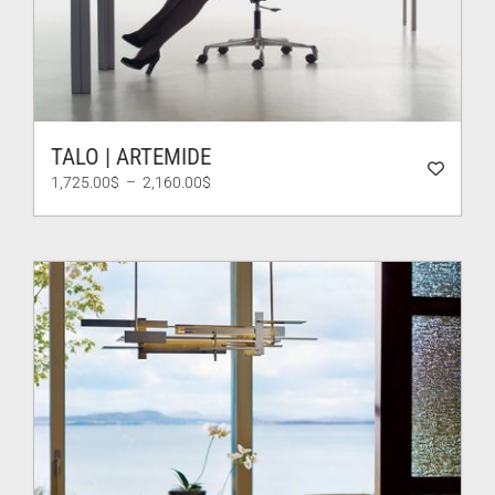
TALO | ARTEMIDE
Plage
1,725.00
$
–
2,160.00
$
de
prix :
1,725.00$
à
2,160.00$