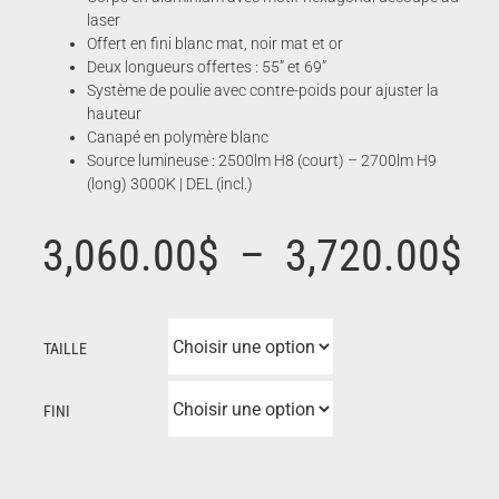
laser
Offert en fini blanc mat, noir mat et or
Deux longueurs offertes : 55” et 69”
Système de poulie avec contre-poids pour ajuster la
hauteur
Canapé en polymère blanc
Source lumineuse : 2500lm H8 (court) – 2700lm H9
(long) 3000K | DEL (incl.)
P
3,060.00
$
–
3,720.00
$
d
TAILLE
pr
FINI
3