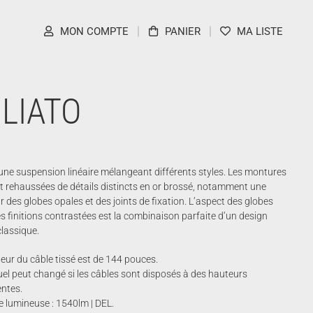
MON COMPTE
PANIER
MA LISTE
LIATO
 une suspension linéaire mélangeant différents styles. Les montures
t rehaussées de détails distincts en or brossé, notamment une
 des globes opales et des joints de fixation. L’aspect des globes
es finitions contrastées est la combinaison parfaite d’un design
lassique.
ur du câble tissé est de 144 pouces.
uel peut changé si les câbles sont disposés à des hauteurs
entes.
 lumineuse : 1540lm | DEL.