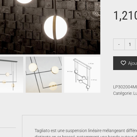
1,21
qua
de
Tag
Ajou
LP302004M
Catégorie:
Lu
Tagliato est une suspension linéaire mélangeant différ