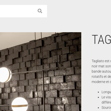
TAG
Tagliato est
noir mat son
bande autour
rotatifs et d
moderne et c
Longue
Le vis
différ
Source