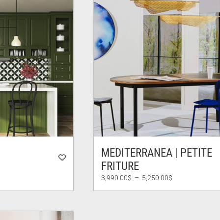
MEDITERRANEA | PETITE
FRITURE
e
Plage
3,990.00
$
–
5,250.00
$
de
prix :
00$
3,990.00$
à