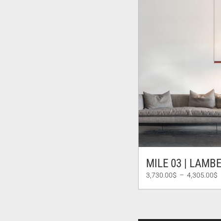
382.
MILE 03 | LAMBE
P
3,730.00
$
–
4,305.00
$
d
p
3
à