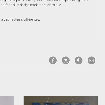
 globes opales et des joints de fixation. L’aspect des globes
n parfaite d’un design moderne et classique.
s à des hauteurs différentes.