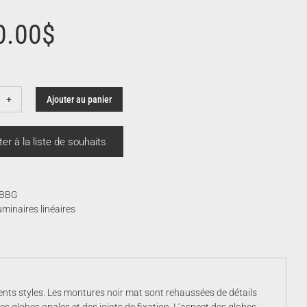
0.00
$
Ajouter au panier
ntité
liato
ter à la liste de souhaits
BBG
minaires linéaires
ents styles. Les montures noir mat sont rehaussées de détails