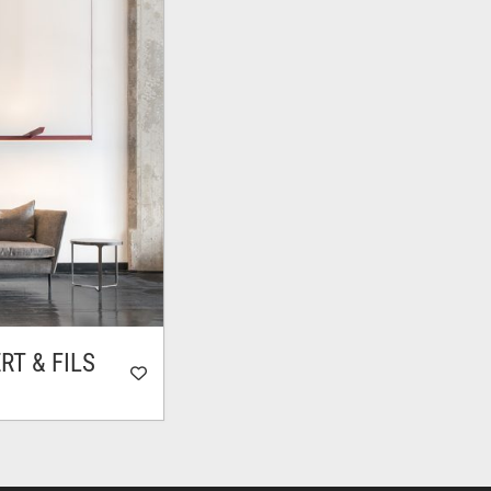
00$
5,250.00$
RT & FILS
lage
e
rix :
,730.00$