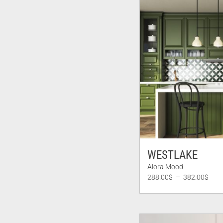
WESTLAKE
Alora Mood
Plag
288.00
$
–
382.00
$
de
prix :
288.
à