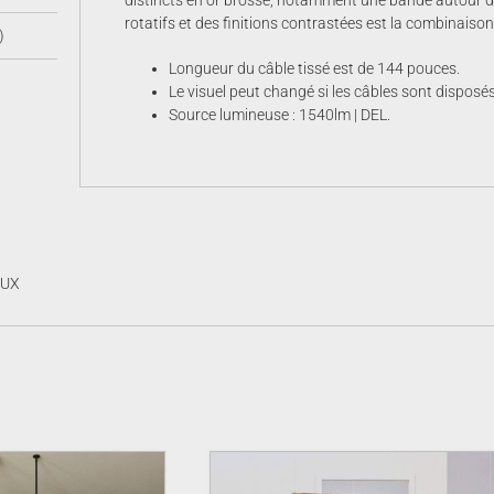
distincts en or brossé, notamment une bande autour des
rotatifs et des finitions contrastées est la combinaiso
)
Longueur du câble tissé est de 144 pouces.
Le visuel peut changé si les câbles sont disposé
Source lumineuse : 1540lm | DEL.
AUX