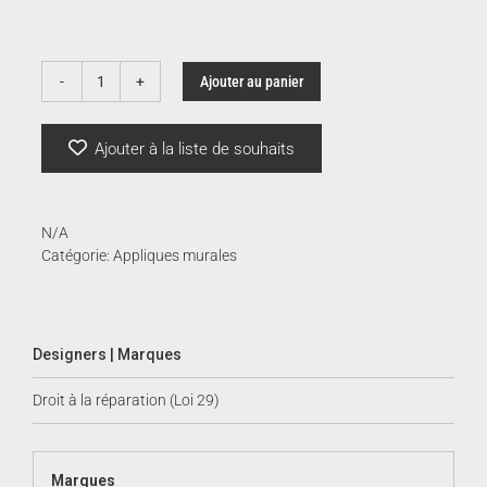
385.
à
Ajouter au panier
quantité
de
650.
Tolomeo
Ajouter à la liste de souhaits
Wall
Spot
|
Artemide
N/A
Catégorie:
Appliques murales
Designers | Marques
Droit à la réparation (Loi 29)
Marques