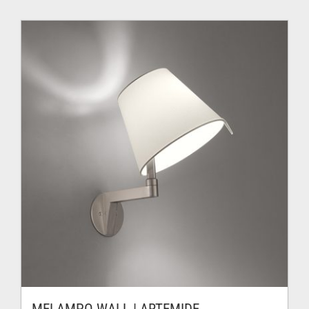
était :
est :
413.00$.
247.00$.