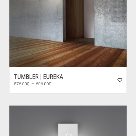
TUMBLER | EUREKA
Plage
576.00
$
–
606.00
$
de
prix :
576.00$
à
606.00$