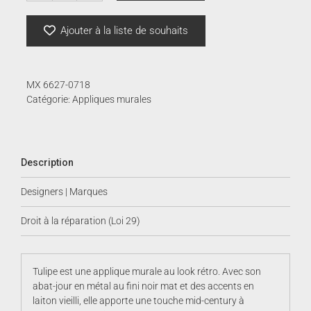
de
Tulipe
Ajouter à la liste de souhaits
MX 6627-0718
Catégorie:
Appliques murales
Description
Designers | Marques
Droit à la réparation (Loi 29)
Tulipe est une applique murale au look rétro. Avec son
abat-jour en métal au fini noir mat et des accents en
laiton vieilli, elle apporte une touche mid-century à