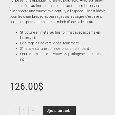
Tulipe est une applique murale au look rétro. Avec son abat-
jour en métal au fini noir mat et des accents en laiton vieilli,
elle apporte une touche mid-century à l’espace. Elle est idéale
pour les chambres et les passages ou les cages d’escaliers,
ou encore pour agrémenter le miroir d’une salle d’eau.
Structure en métal au fini noir mat avec accents en
laiton vieilli
Éclairage dirigé vers le bas seulement
S’installe sur une boîte de jonction standard
Source lumineuse : 1x40w G9 | Halogène ou DEL (non
incl.)
126.00
$
Ajouter au panier
quantité