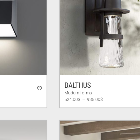
BALTHUS
Modern forms
Plage
524.00
$
–
935.00
$
de
prix :
524.00$
à
935.00$