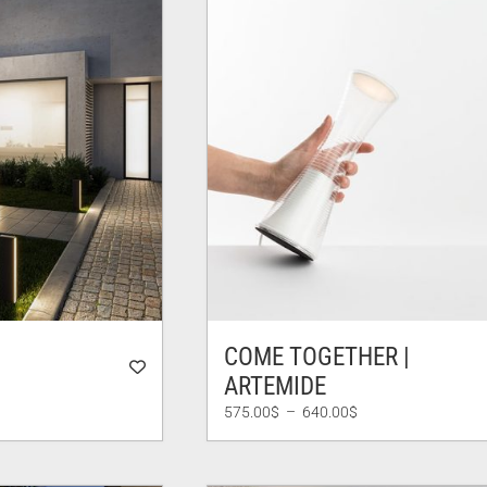
COME TOGETHER |
ARTEMIDE
e
Plage
575.00
$
–
640.00
$
de
00$
prix :
575.00$