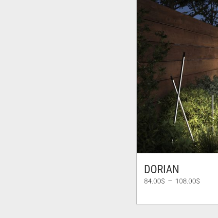
335.
DORIAN
Plage
84.00
$
–
108.00
$
de
prix :
84.00