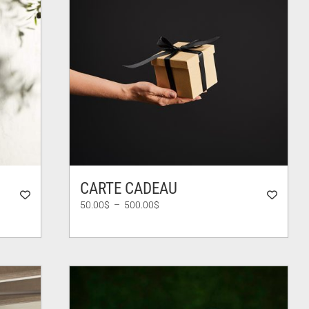
CARTE CADEAU
Plage
50.00
$
–
500.00
$
de
prix :
50.00$
à
500.00$