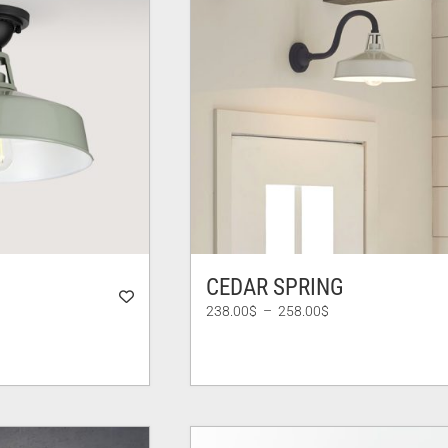
CEDAR SPRING
e
Plage
238.00
$
–
258.00
$
de
prix :
00$
238.00$
à
00$
258.00$