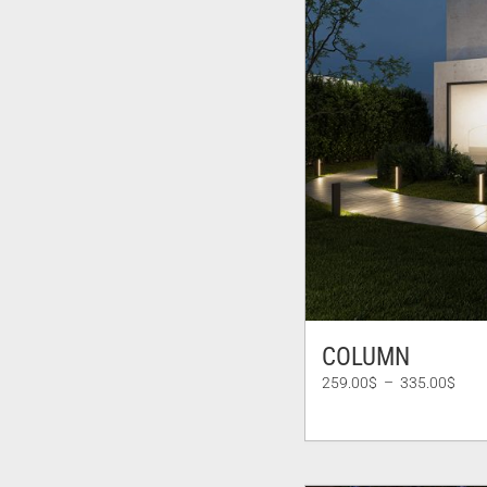
COLUMN
Plag
259.00
$
–
335.00
$
de
prix :
259.
à