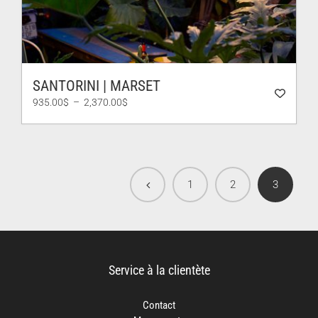
SANTORINI | MARSET
Plage
935.00
$
–
2,370.00
$
de
prix :
935.00$
à
2,370.00$
1
2
3
Service à la clientète
Contact