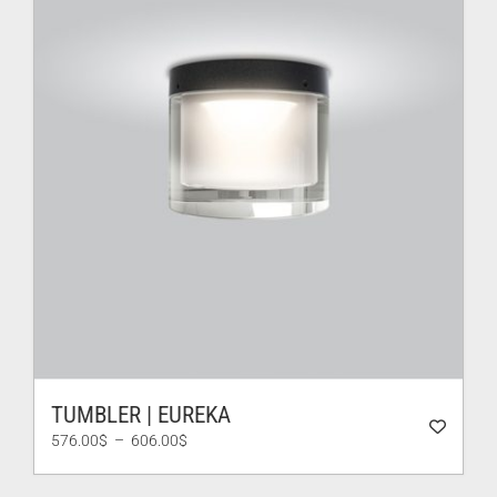
TUMBLER | EUREKA
Plage
576.00
$
–
606.00
$
de
prix :