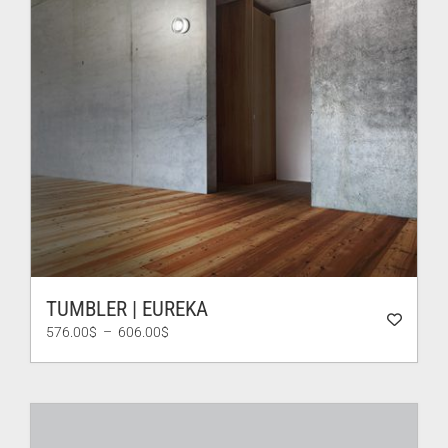
TUMBLER | EUREKA
Plage
576.00
$
–
606.00
$
de
prix :
576.00$
à
606.00$