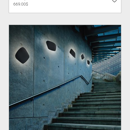
669.00
$