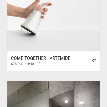
COME TOGETHER | ARTEMIDE
Plage
575.00
$
–
640.00
$
de
prix :
575.00$
à
640.00$