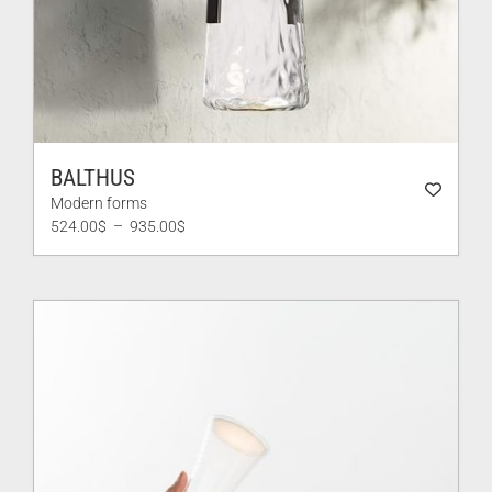
BALTHUS
Modern forms
Plage
524.00
$
–
935.00
$
de
prix :
524.00$
à
935.00$