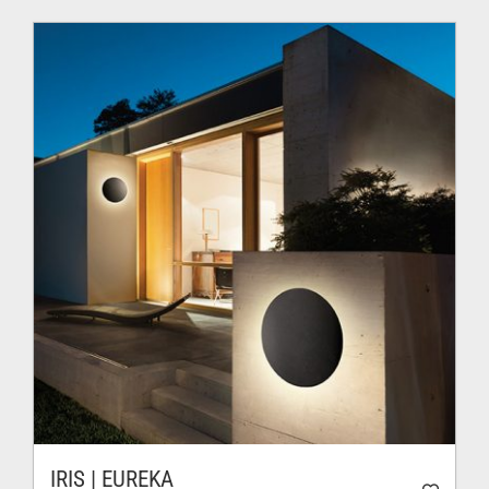
576.00$
à
606.00$
IRIS | EUREKA