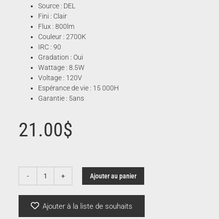
Source : DEL
Fini : Clair
Flux : 800lm
Couleur : 2700K
IRC : 90
Gradation : Oui
Wattage : 8.5W
Voltage : 120V
Espérance de vie : 15 000H
Garantie : 5ans
21.00
$
Ajouter au panier
quantité
de
Ampoule
Ajouter à la liste de souhaits
DEL