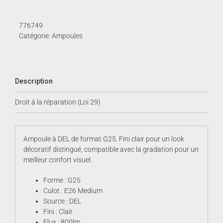
G25
Claire
776749
Catégorie:
Ampoules
Description
Droit à la réparation (Loi 29)
Ampoule à DEL de format G25. Fini clair pour un look
décoratif distingué, compatible avec la gradation pour un
meilleur confort visuel.
Forme : G25
Culot : E26 Medium
Source : DEL
Fini : Clair
Flux : 800lm