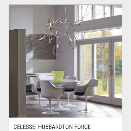
1,430.00$
à
1,795.00$
CELESSE| HUBBARDTON FORGE