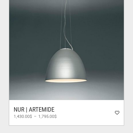
NUR | ARTEMIDE
Plage
1,430.00
$
–
1,795.00
$
de
prix :