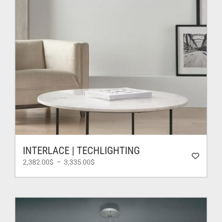
INTERLACE | TECHLIGHTING
Plage
2,382.00
$
–
3,335.00
$
de
prix :
2,382.00$
à
3,335.00$