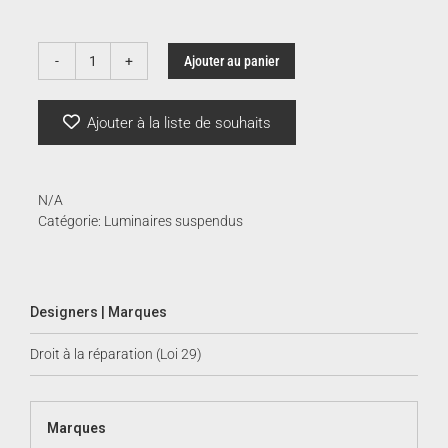
Ajouter au panier
quantité
de
Brummel
Ajouter à la liste de souhaits
Grande
N/A
Catégorie:
Luminaires suspendus
Designers | Marques
Droit à la réparation (Loi 29)
Marques