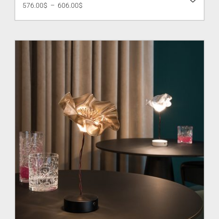
Plage
576.00
$
–
606.00
$
de
prix :
576.00$
à
606.00$