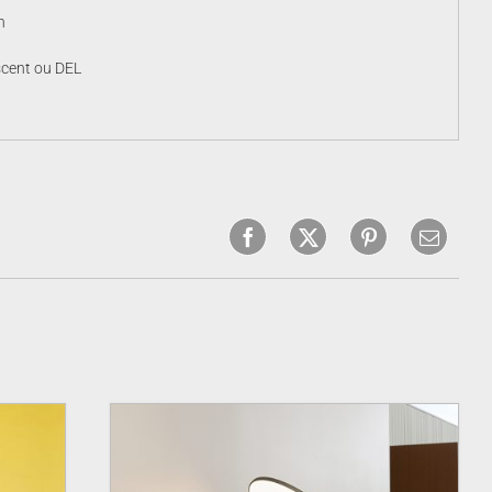
n
scent ou DEL