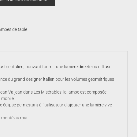
570.00$
ampes de table
striel italien, pouvant fournir une lumière directe ou diffuse.
rance du grand designer italien pour les volumes géométriques
s Jean Valjean dans Les Misérables, la lampe est composée
e mobile.
e éclipse permettant à l’utilisateur d’ajouter une lumière vive
re monté au mur.