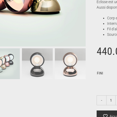
Eclisse est 
Aussi dispon
Corp e
Interr
Fil d’
Sourc
440.
FINI
qua
de
Ecli
Ajou