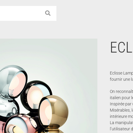
ECL
Eclisse Lamp
fournir une l
On reconnaît
italien pour
Inspirée par
Misérables, l
intérieure mo
La manipulati
l’utilisateur