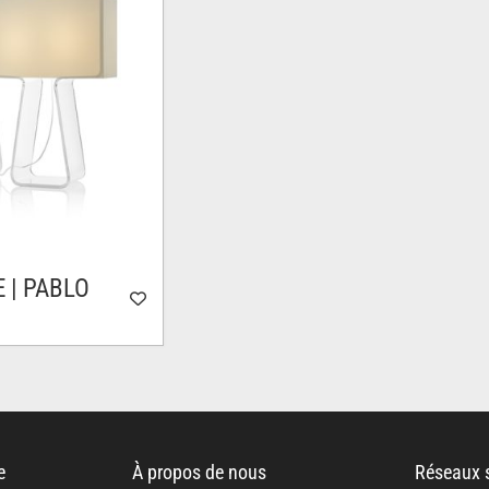
 | PABLO
e
00$
00$
e
À propos de nous
Réseaux 