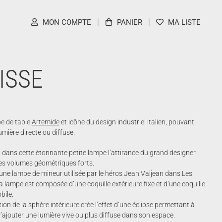
MON COMPTE
PANIER
MA LISTE
ISSE
e de table
Artemide
et icône du design industriel italien, pouvant
umière directe ou diffuse.
 dans cette étonnante petite lampe l’attirance du grand designer
 les volumes géométriques forts.
 une lampe de mineur utilisée par le héros Jean Valjean dans Les
a lampe est composée d’une coquille extérieure fixe et d’une coquille
bile.
on de la sphère intérieure crée l’effet d’une éclipse permettant à
 d’ajouter une lumière vive ou plus diffuse dans son espace.