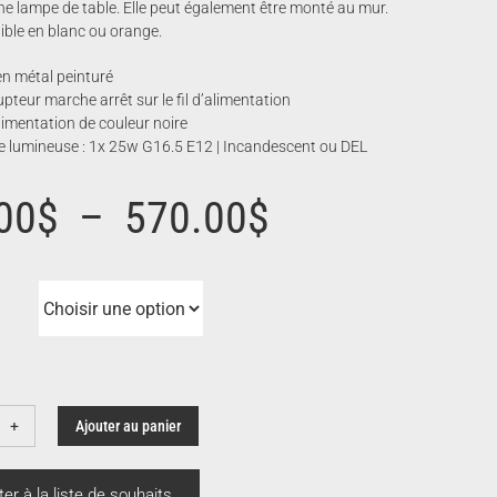
une lampe de table. Elle peut également être monté au mur.
ible en blanc ou orange.
n métal peinturé
upteur marche arrêt sur le fil d’alimentation
alimentation de couleur noire
e lumineuse : 1x 25w G16.5 E12 | Incandescent ou DEL
Plage
00
$
–
570.00
$
de
prix :
440.00$
Ajouter au panier
ntité
à
sse
ter à la liste de souhaits