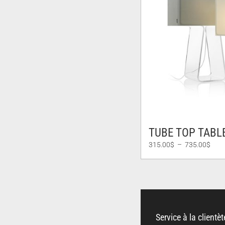
TUBE TOP TABLE
Plag
315.00
$
–
735.00
$
de
prix :
315.
à
735.
Service à la clientèt