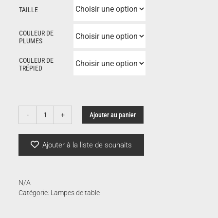
TAILLE
prix :
COULEUR DE
PLUMES
256.
COULEUR DE
TRÉPIED
à
361.
Ajouter au panier
quantité
de
Eos
Ajouter à la liste de souhaits
tripod
N/A
Catégorie:
Lampes de table