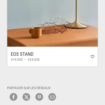
EOS STAND
Plage
419.00
$
–
524.00
$
de
prix :
419.00$
à
524.00$
PARTAGER SUR LES RÉSEAUX