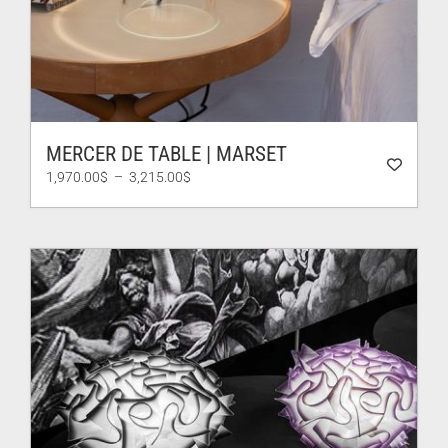
MERCER DE TABLE | MARSET
Plage
1,970.00
$
–
3,215.00
$
de
prix :
1,970.00$
à
3,215.00$