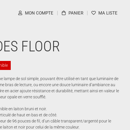
MON COMPTE
PANIER
MA LISTE
ES FLOOR
nible
e lampe de sol simple, pouvant être utilisé en tant que luminaire de
e bras de lecture, ou encore une douce luminaire d’ambiance au
re en acier ajoute résistance et durabilité, mettant ainsi en valeur le
seur opale en verre soufflé.
ible en laiton bruni et noir.
rticulé de haut en bas et de côté.
ur de 96 pouces de fil, d’un câble transparent/argenté pour le
 laiton et noir pour celui de la même couleur.