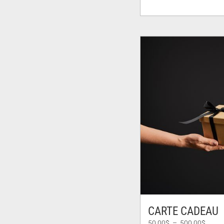
CARTE CADEAU
Plage
50.00
$
–
500.00
$