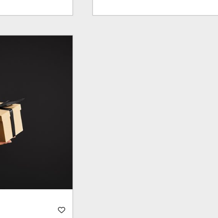
prix :
1,800.00$
à
1,920.00$