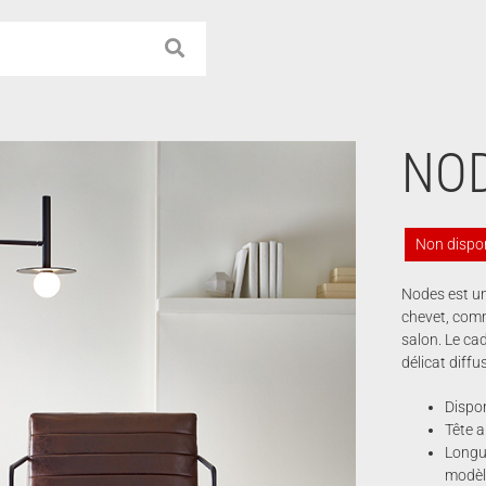
NOD
Non dispo
Nodes est un
chevet, comm
salon. Le cad
délicat diffu
Dispon
Tête a
Longue
modèle