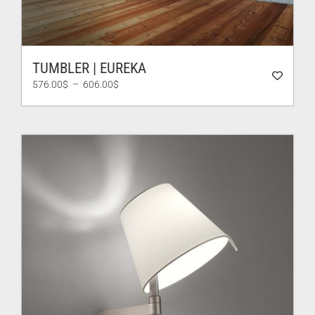
TUMBLER | EUREKA
Plage
576.00
$
–
606.00
$
de
prix :
576.00$
à
606.00$