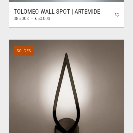
TOLOMEO WALL SPOT | ARTEMIDE
Plage
385.00
$
–
650.00
$
de
prix :
385.00$
à
650.00$
SOLDES