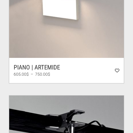
PIANO | ARTEMIDE
Plage
605.00
$
–
750.00
$
de
prix :
605.00$
à
750.00$