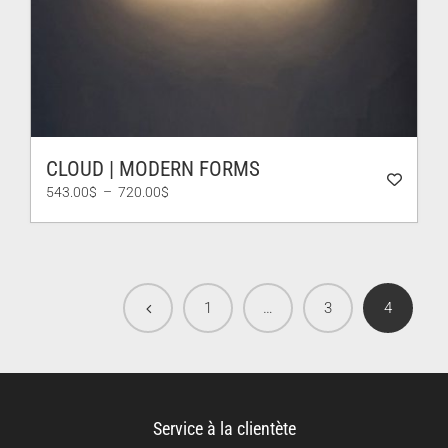
CLOUD | MODERN FORMS
Plage
543.00
$
–
720.00
$
de
prix :
543.00$
à
720.00$
1
…
3
4
Service à la clientète