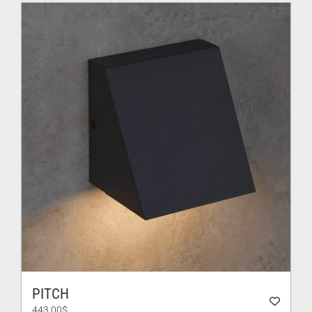
554.00$.
388.00$.
PITCH
443.00
$