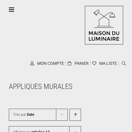
Skip
to
content
MON COMPTE
PANIER
MA LISTE
APPLIQUES MURALES
Trier par
Date