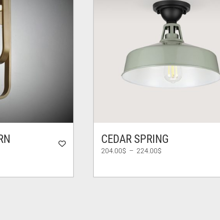
RN
CEDAR SPRING
Plage
204.00
$
–
224.00
$
de
prix :
204.00$
à
224.00$
.