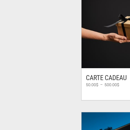
CARTE CADEAU
Plage
50.00
$
–
500.00
$
de
prix :
50.00
à
500.0