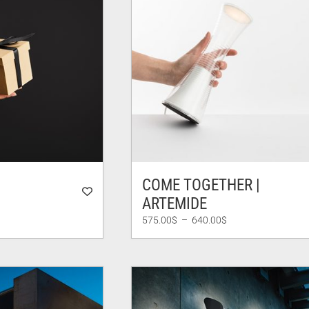
COME TOGETHER |
ARTEMIDE
Plage
575.00
$
–
640.00
$
de
$
prix :
575.00$
0$
à
640.00$