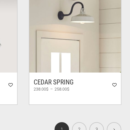
CEDAR SPRING
Plage
238.00
$
–
258.00
$
de
prix :
238.00$
à
258.00$
1
2
3