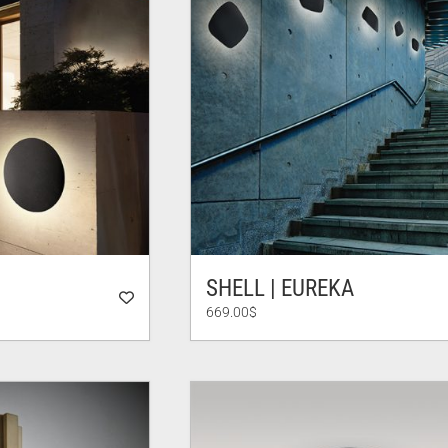
SHELL | EUREKA
669.00
$