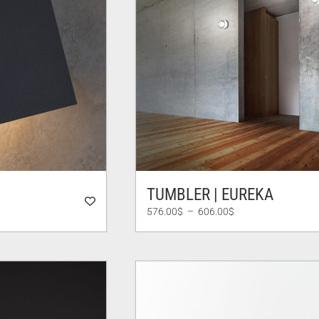
TUMBLER | EUREKA
Plage
576.00
$
–
606.00
$
de
prix :
576.00$
à
606.00$