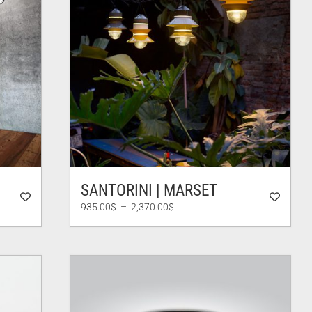
SANTORINI | MARSET
Plage
935.00
$
–
2,370.00
$
de
prix :
935.00$
à
2,370.00$