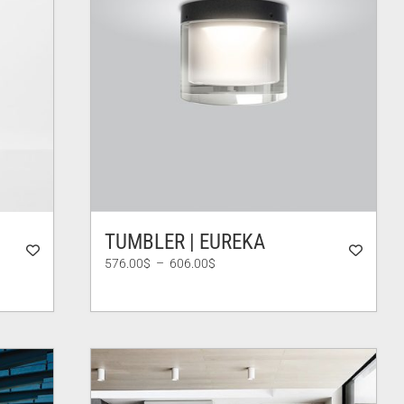
TUMBLER | EUREKA
Plage
576.00
$
–
606.00
$
de
prix :
576.00$
à
606.00$